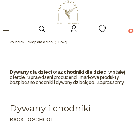
Otwórz wyszukiwarkę
Prod
kolibelek - sklep dla dzieci
Pokój
Dywany dla dzieci
oraz
chodniki dla dzieci
w stałej
ofercie. Sprawdzeni producenci, markowe produkty,
bezpieczne chodniki i dywany dziecięce. Zapraszamy.
Dywany i chodniki
BACK TO SCHOOL
Kategoria - BACK TO SCHOOL