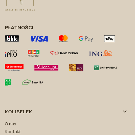
PŁATNOŚCI
Linki w stopce
KOLIBELEK
O nas
Kontakt