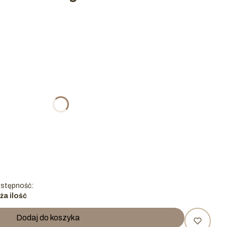
tu:
ą różnić się ceną
stępność:
ża ilość
Dodaj do koszyka