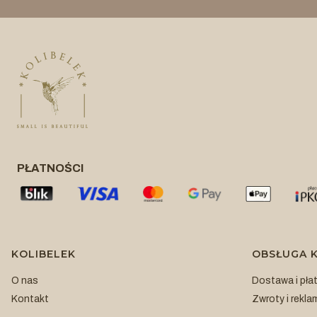
PŁATNOŚCI
Linki w stopce
KOLIBELEK
OBSŁUGA K
O nas
Dostawa i pła
Kontakt
Zwroty i rekla