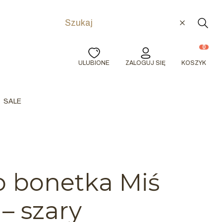
Wyczyść
Szuka
Produkty w
ULUBIONE
ZALOGUJ SIĘ
KOSZYK
SALE
 bonetka Miś
– szary