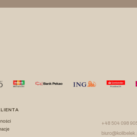
LIENTA
tności
+48 504 098 90
macje
biuro@kolibelek.