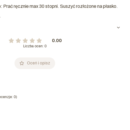
 Prać ręcznie max 30 stopni. Suszyć rozłożone na płasko.
.
0.00
Liczba ocen: 0
Oceń i opisz
cenzje: 0)