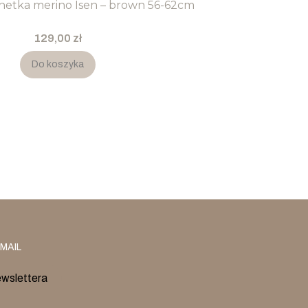
netka merino Isen – brown 56-62cm
Cena
129,00 zł
Do koszyka
MAIL
ewslettera