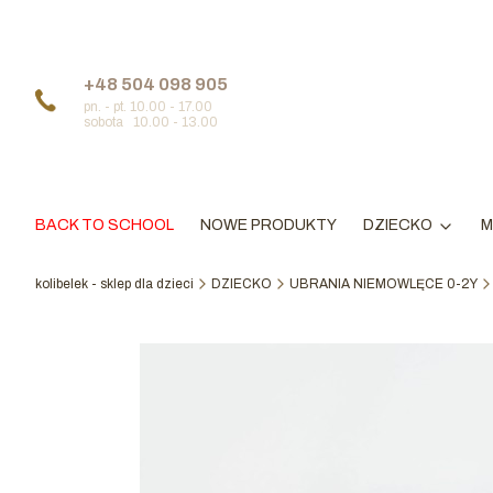
+48 504 098 905
pn. - pt. 10.00 - 17.00
sobota 10.00 - 13.00
BACK TO SCHOOL
NOWE PRODUKTY
DZIECKO
M
kolibelek - sklep dla dzieci
DZIECKO
UBRANIA NIEMOWLĘCE 0-2Y