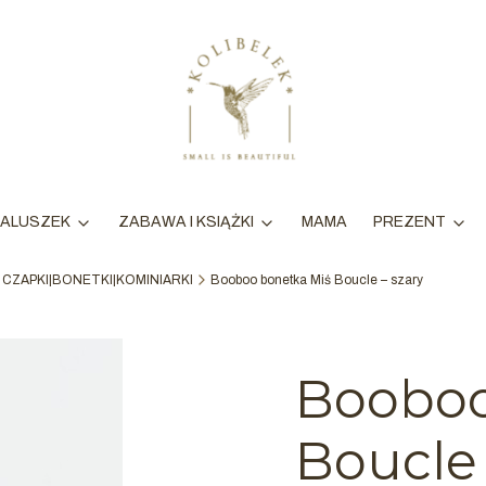
MAMA
ALUSZEK
ZABAWA I KSIĄŻKI
PREZENT
CZAPKI|BONETKI|KOMINIARKI
Booboo bonetka Miś Boucle – szary
Booboo
Boucle 