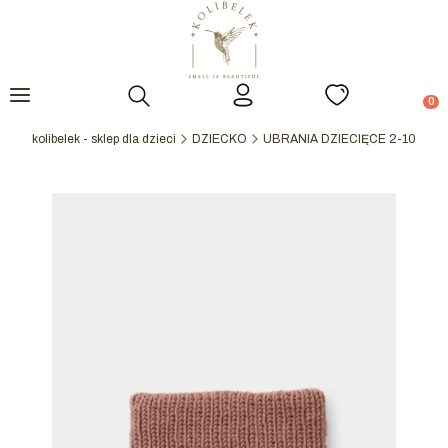
Otwórz wyszukiwarkę
Prod
kolibelek - sklep dla dzieci
DZIECKO
UBRANIA DZIECIĘCE 2-10Y
S