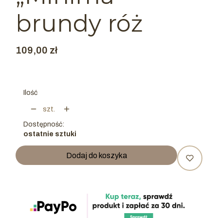
brundy róż
Cena
109,00 zł
Ilość
szt.
Dostępność:
ostatnie sztuki
Dodaj do koszyka