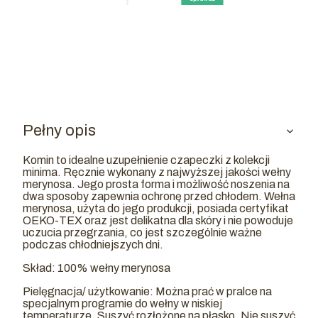
Pełny opis
Komin to idealne uzupełnienie czapeczki z kolekcji
minima. Ręcznie wykonany z najwyższej jakości wełny
merynosa. Jego prosta forma i możliwość noszenia na
dwa sposoby zapewnia ochronę przed chłodem. Wełna
merynosa, użyta do jego produkcji, posiada certyfikat
OEKO-TEX oraz jest delikatna dla skóry i nie powoduje
uczucia przegrzania, co jest szczególnie ważne
podczas chłodniejszych dni.
Skład: 100% wełny merynosa
Pielęgnacja/ użytkowanie: Można prać w pralce na
specjalnym programie do wełny w niskiej
temperaturze. Suszyć rozłożone na płasko. Nie suszyć