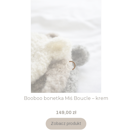
Booboo bonetka Miś Boucle – krem
Cena
149,00 zł
Zobacz produkt