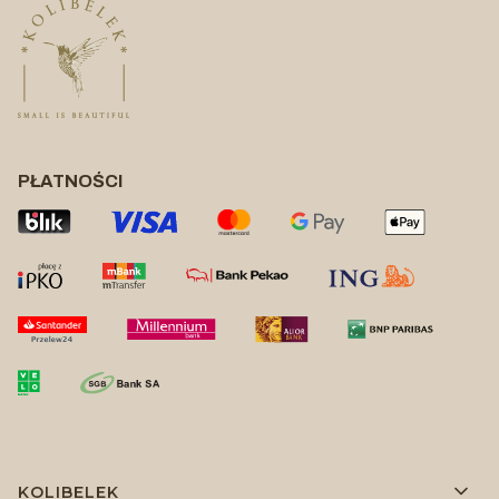
PŁATNOŚCI
Linki w stopce
KOLIBELEK