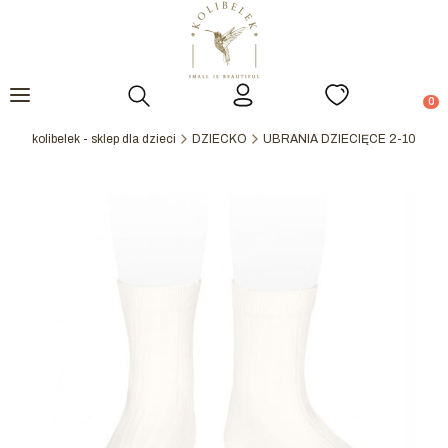
Otwórz wyszukiwarkę
Prod
kolibelek - sklep dla dzieci
DZIECKO
UBRANIA DZIECIĘCE 2-10Y