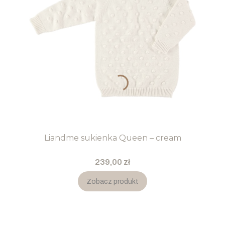
Liandme sukienka Queen – cream
Cena
239,00 zł
Zobacz produkt