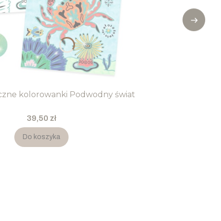
iczne kolorowanki Podwodny świat
Cena
39,50 zł
Do koszyka