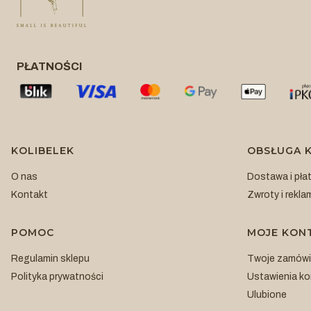
PŁATNOŚCI
Linki w stopce
KOLIBELEK
OBSŁUGA K
O nas
Dostawa i pła
Kontakt
Zwroty i rekla
POMOC
MOJE KON
Regulamin sklepu
Twoje zamówi
Polityka prywatności
Ustawienia ko
Ulubione