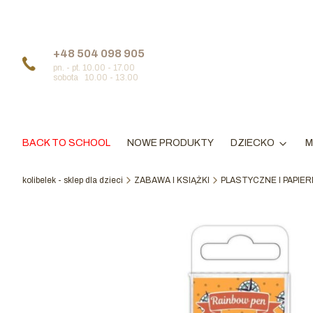
+48 504 098 905
pn. - pt. 10.00 - 17.00
sobota 10.00 - 13.00
BACK TO SCHOOL
NOWE PRODUKTY
DZIECKO
M
kolibelek - sklep dla dzieci
ZABAWA I KSIĄŻKI
PLASTYCZNE I PAPIE