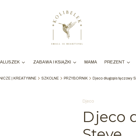
MAMA
ALUSZEK
ZABAWA I KSIĄŻKI
PREZENT
RNICZE | KREATYWNE
SZKOLNE
PRZYBORNIK
Djeco długopis tęczowy S
Djeco
Djeco 
Steve