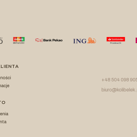
LIENTA
tności
+48 504 098 90
macje
biuro@kolibelek.
TO
enia
nta