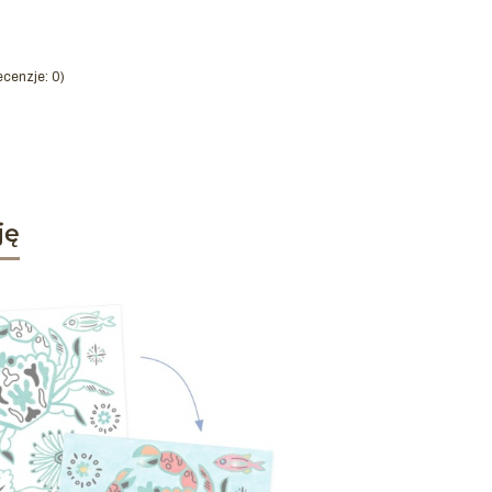
cenzje: 0)
ję