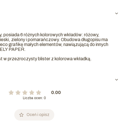
, posiada 6 różnych kolorowych wkładów: różowy,
bieski, zielony i pomarańczowy. Obudowa długopisu ma
jeco grafikę małych elementów, nawiązującą do innych
OVELY PAPER.
 w przezroczysty blister z kolorowa wkładką.
0.00
Liczba ocen: 0
Oceń i opisz