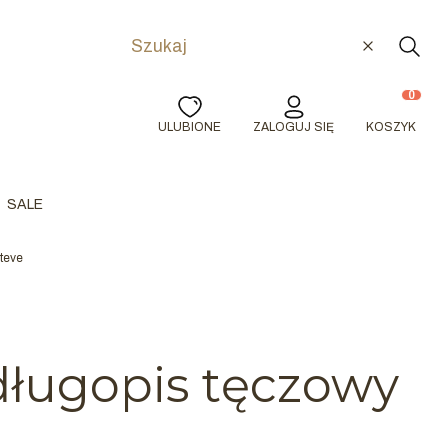
Wyczyść
Szuka
Produkty w
ULUBIONE
ZALOGUJ SIĘ
KOSZYK
SALE
teve
długopis tęczowy