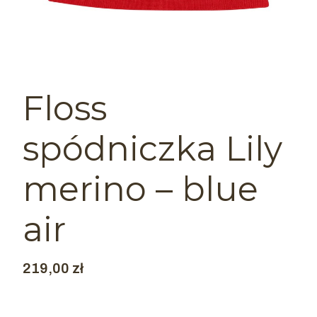
Floss
spódniczka Lily
merino – blue
air
Cena
219,00 zł