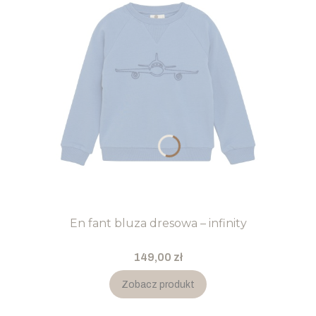
En fant bluza dresowa – infinity
Cena
149,00 zł
Zobacz produkt