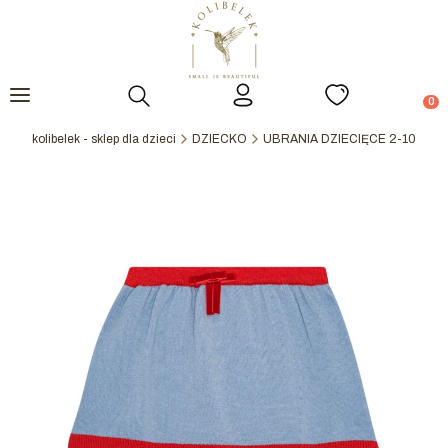
Otwórz wyszukiwarkę
Prod
kolibelek - sklep dla dzieci
DZIECKO
UBRANIA DZIECIĘCE 2-10Y
S