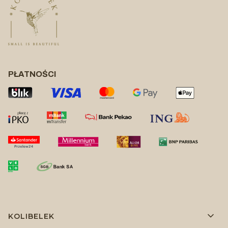
PŁATNOŚCI
Linki w stopce
KOLIBELEK