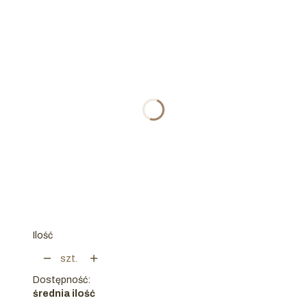
Wybierz wariant produktu:
Poszczególne warianty mogą różnić się ceną
*
ROZMIAR
104/4y
110/5y
116/6y
122/7y
128/8y
134/9y
140/10y
Ilość
szt.
Dostępność:
średnia ilość