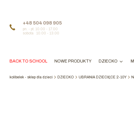
+48 504 098 905
pn. - pt. 10.00 - 17.00
sobota 10.00 - 13.00
BACK TO SCHOOL
NOWE PRODUKTY
DZIECKO
M
kolibelek - sklep dla dzieci
DZIECKO
UBRANIA DZIECIĘCE 2-10Y
N