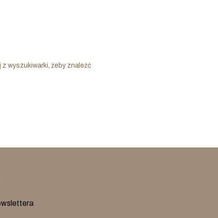
 z wyszukiwarki, żeby znaleźć
l
ewslettera