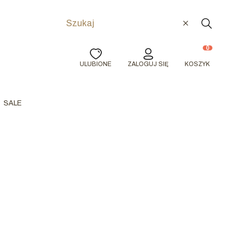
Wyczyść
Szuka
Produkty w
ULUBIONE
ZALOGUJ SIĘ
KOSZYK
SALE