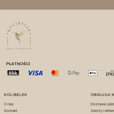
PŁATNOŚCI
Linki w stopce
KOLIBELEK
OBSŁUGA K
O nas
Dostawa i pła
Kontakt
Zwroty i rekla