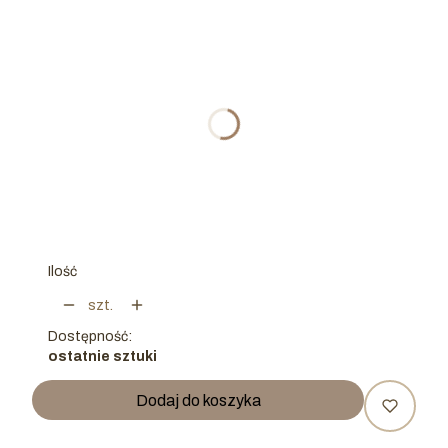
Wybierz wariant produktu:
Poszczególne warianty mogą różnić się ceną
*
ROZMIAR
6m
9m
12m
0-1m
3m
Ilość
szt.
Dostępność:
ostatnie sztuki
Dodaj do koszyka