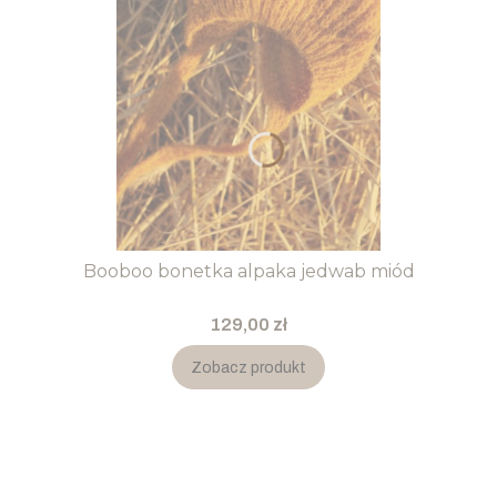
Booboo bonetka alpaka jedwab miód
Cena
129,00 zł
Zobacz produkt