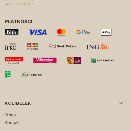
PŁATNOŚCI
Linki w stopce
KOLIBELEK
O nas
Kontakt