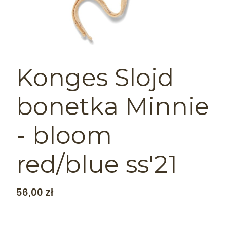
Konges Slojd
bonetka Minnie
- bloom
red/blue ss'21
Cena
56,00 zł