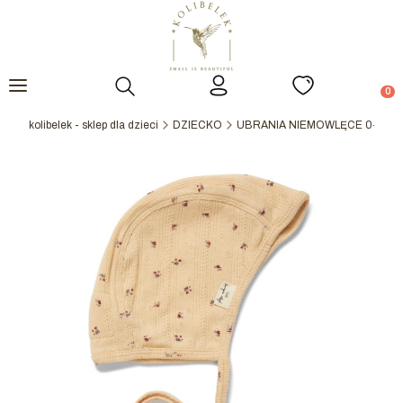
Otwórz wyszukiwarkę
Prod
kolibelek - sklep dla dzieci
DZIECKO
UBRANIA NIEMOWLĘCE 0-2Y