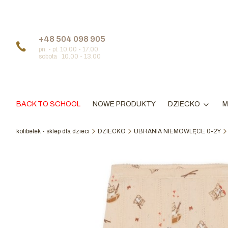
+48 504 098 905
pn. - pt. 10.00 - 17.00
sobota 10.00 - 13.00
BACK TO SCHOOL
NOWE PRODUKTY
DZIECKO
M
kolibelek - sklep dla dzieci
DZIECKO
UBRANIA NIEMOWLĘCE 0-2Y