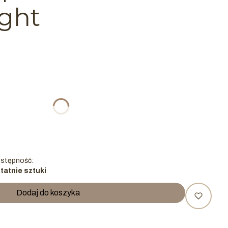
ght
tu:
ą różnić się ceną
stępność:
tatnie sztuki
Dodaj do koszyka