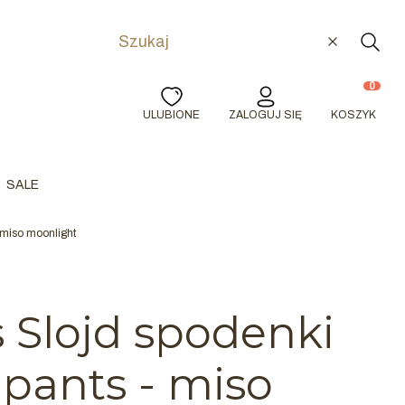
Wyczyść
Szuka
Produkty w
ULUBIONE
ZALOGUJ SIĘ
KOSZYK
SALE
 miso moonlight
 Slojd spodenki
 pants - miso