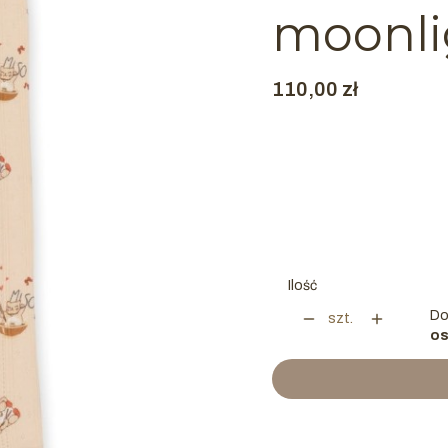
moonli
Cena
110,00 zł
Wybierz wariant produk
Poszczególne warianty mog
*
ROZMIAR
6m
Ilość
Do
szt.
os