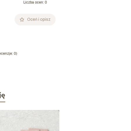
Liczba ocen: 0
Oceń i opisz
cenzje: 0)
ję