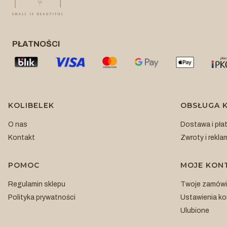
PŁATNOŚCI
Linki w stopce
KOLIBELEK
OBSŁUGA K
O nas
Dostawa i pła
Kontakt
Zwroty i rekla
POMOC
MOJE KON
Regulamin sklepu
Twoje zamówi
Polityka prywatności
Ustawienia ko
Ulubione