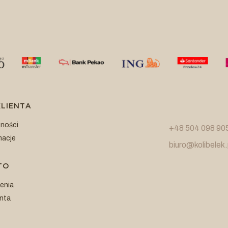
LIENTA
tności
+48 504 098 90
macje
biuro@kolibelek.
TO
enia
nta