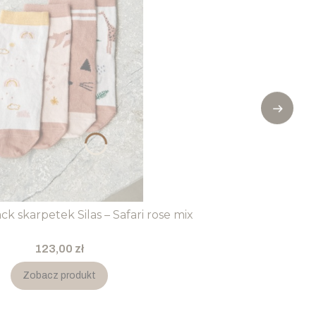
k skarpetek Silas – Safari rose mix
Cena
123,00 zł
Zobacz produkt