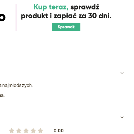
la najmłodszych.
na.
0.00