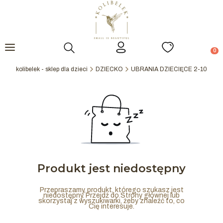
Otwórz wyszukiwarkę
Prod
kolibelek - sklep dla dzieci
DZIECKO
UBRANIA DZIECIĘCE 2-10Y
S
Produkt jest niedostępny
Przepraszamy, produkt, którego szukasz jest
niedostępny. Przejdź do Strony głównej lub
skorzystaj z wyszukiwarki, żeby znaleźć to, co
Cię interesuje.