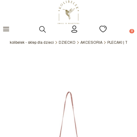
Otwórz wyszukiwarkę
Prod
kolibelek - sklep dla dzieci
DZIECKO
AKCESORIA
PLECAKI | TORN