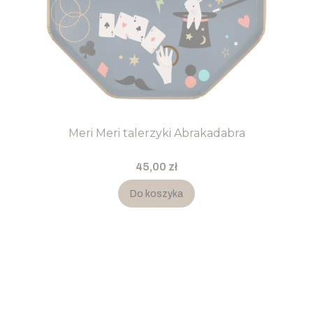
Meri Meri talerzyki Abrakadabra
Cena
45,00 zł
Do koszyka