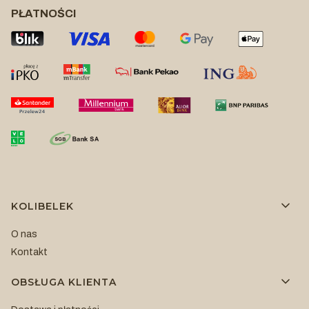
PŁATNOŚCI
Linki w stopce
KOLIBELEK
O nas
Kontakt
OBSŁUGA KLIENTA