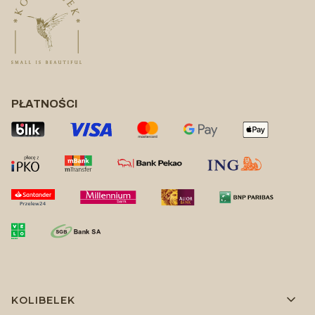
PŁATNOŚCI
Linki w stopce
KOLIBELEK