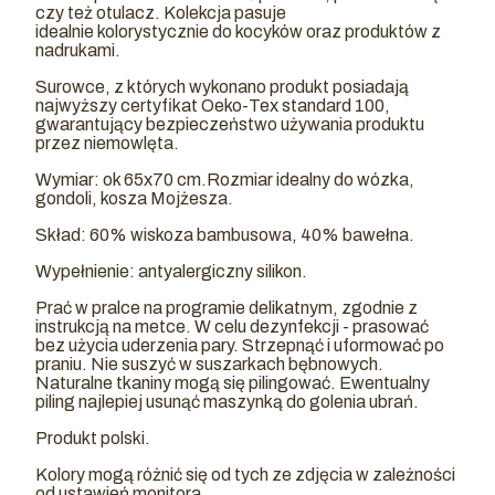
czy też otulacz. Kolekcja pasuje
idealnie kolorystycznie do kocyków oraz produktów z
nadrukami.
Surowce, z których wykonano produkt posiadają
najwyższy certyfikat Oeko-Tex standard 100,
gwarantujący bezpieczeństwo używania produktu
przez niemowlęta.
Wymiar: ok 65x70 cm.Rozmiar idealny do wózka,
gondoli, kosza Mojżesza.
Skład: 60% wiskoza bambusowa, 40% bawełna.
Wypełnienie: antyalergiczny silikon.
Prać w pralce na programie delikatnym, zgodnie z
instrukcją na metce. W celu dezynfekcji - prasować
bez użycia uderzenia pary. Strzepnąć i uformować po
praniu. Nie suszyć w suszarkach bębnowych.
Naturalne tkaniny mogą się pilingować. Ewentualny
piling najlepiej usunąć maszynką do golenia ubrań.
Produkt polski.
Kolory mogą różnić się od tych ze zdjęcia w zależności
od ustawień monitora.