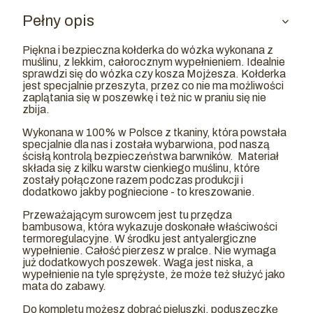
Pełny opis
Piękna i bezpieczna kołderka do wózka wykonana z
muślinu, z lekkim, całorocznym wypełnieniem. Idealnie
sprawdzi się do wózka czy kosza Mojżesza. Kołderka
jest specjalnie przeszyta, przez co nie ma możliwości
zaplątania się w poszewkę i też nic w praniu się nie
zbija.
Wykonana w 100% w Polsce z tkaniny, która powstała
specjalnie dla nas i została wybarwiona, pod naszą
ścisłą kontrolą bezpieczeństwa barwników. Materiał
składa się z kilku warstw cienkiego muślinu, które
zostały połączone razem podczas produkcji i
dodatkowo jakby pogniecione - to kreszowanie.
Przeważającym surowcem jest tu przędza
bambusowa, która wykazuje doskonałe właściwości
termoregulacyjne. W środku jest antyalergiczne
wypełnienie. Całość pierzesz w pralce. Nie wymaga
już dodatkowych poszewek. Waga jest niska, a
wypełnienie na tyle sprężyste, że może też służyć jako
mata do zabawy.
Do kompletu możesz dobrać pieluszki, poduszeczkę