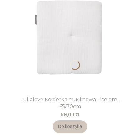
Lullalove Kołderka muślinowa - ice grey
65/70cm
Cena
59,00 zł
Do koszyka