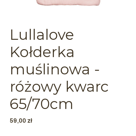
Lullalove
Kołderka
muślinowa -
różowy kwarc
65/70cm
Cena
59,00 zł