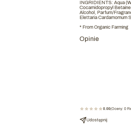
INGRIDIENTS: Aqua (Wat
Cocamidopropyl Betaine,
Alcohol, Parfum/Fragranc
Elettaria Cardamomum Se
* From Organic Farming
Opinie
0.00
(Oceny: 0 Re
Udostępnij