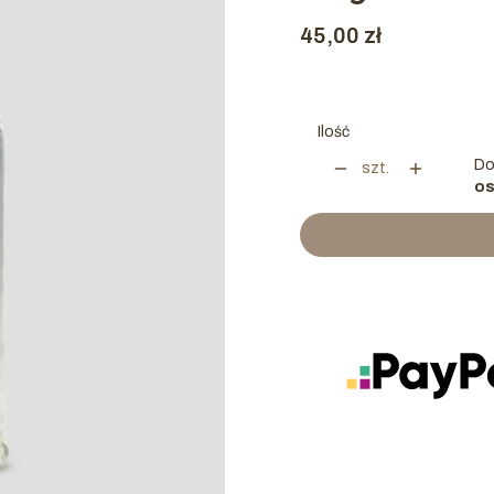
Cena
45,00 zł
Ilość
Do
szt.
os