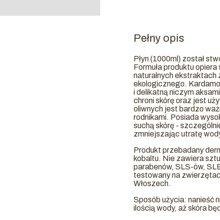
Pełny opis
Płyn (1000ml) został stw
Formuła produktu opiera 
naturalnych ekstraktach 
ekologicznego. Kardamon
i delikatną niczym aksam
chroni skórę oraz jest uży
oliwnych jest bardzo wa
rodnikami. Posiada wysok
suchą skórę - szczególni
zmniejszając utratę wody
Produkt przebadany derm
kobaltu. Nie zawiera sz
parabenów, SLS-ów, SLE
testowany na zwierzętac
Włoszech.
Sposób użycia: nanieść n
ilością wody, aż skóra bę