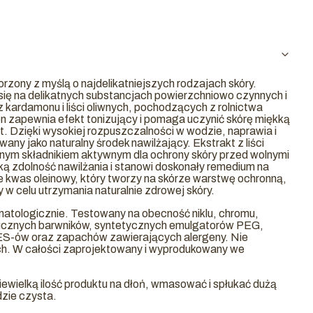
orzony z myślą o najdelikatniejszych rodzajach skóry.
się na delikatnych substancjach powierzchniowo czynnych i
z kardamonu i liści oliwnych, pochodzących z rolnictwa
 zapewnia efekt tonizujący i pomaga uczynić skórę miękką
it. Dzięki wysokiej rozpuszczalności w wodzie, naprawia i
wany jako naturalny środek nawilżający. Ekstrakt z liści
żnym składnikiem aktywnym dla ochrony skóry przed wolnymi
ą zdolność nawilżania i stanowi doskonały remedium na
e kwas oleinowy, który tworzy na skórze warstwę ochronną,
 w celu utrzymania naturalnie zdrowej skóry.
atologicznie. Testowany na obecność niklu, chromu,
tucznych barwników, syntetycznych emulgatorów PEG,
S-ów oraz zapachów zawierających alergeny. Nie
h. W całości zaprojektowany i wyprodukowany we
iewielką ilość produktu na dłoń, wmasować i spłukać dużą
dzie czysta.