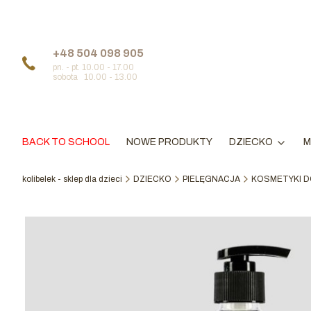
+48 504 098 905
pn. - pt. 10.00 - 17.00
sobota 10.00 - 13.00
BACK TO SCHOOL
NOWE PRODUKTY
DZIECKO
M
kolibelek - sklep dla dzieci
DZIECKO
PIELĘGNACJA
KOSMETYKI D