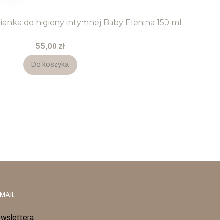
nka do higieny intymnej Baby Elenina 150 ml
Cena
55,00 zł
Do koszyka
MAIL
ewslettera