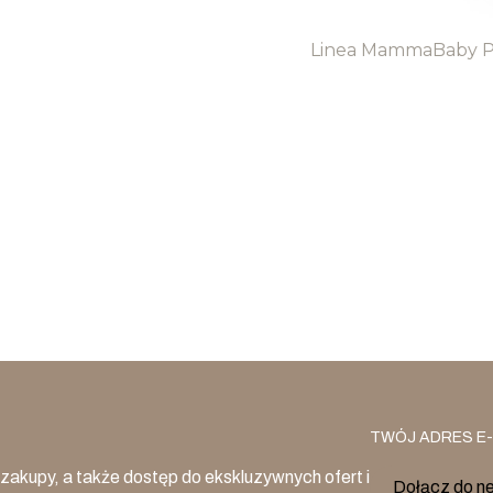
Linea MammaBaby Pia
TWÓJ ADRES E-
zakupy, a także dostęp do ekskluzywnych ofert i
Dołącz do n