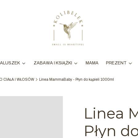
MAMA
ALUSZEK
ZABAWA I KSIĄŻKI
PREZENT
O CIAŁA I WŁOSÓW
Linea MammaBaby - Płyn do kąpieli 1000ml
Linea
Płyn do