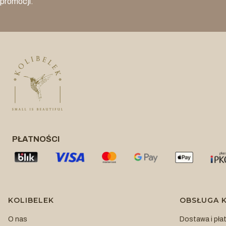
promocji.
PŁATNOŚCI
Linki w stopce
KOLIBELEK
OBSŁUGA K
O nas
Dostawa i pła