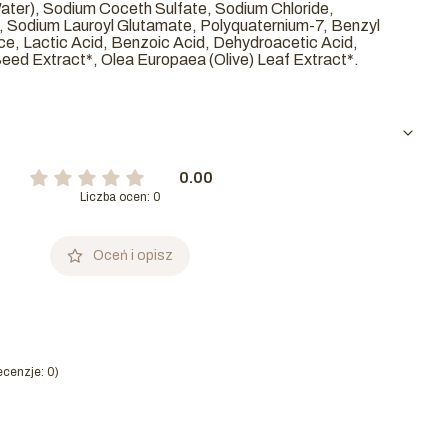
er), Sodium Coceth Sulfate, Sodium Chloride,
 Sodium Lauroyl Glutamate, Polyquaternium-7, Benzyl
e, Lactic Acid, Benzoic Acid, Dehydroacetic Acid,
ed Extract*, Olea Europaea (Olive) Leaf Extract*.
0.00
Liczba ocen: 0
Oceń i opisz
cenzje: 0)