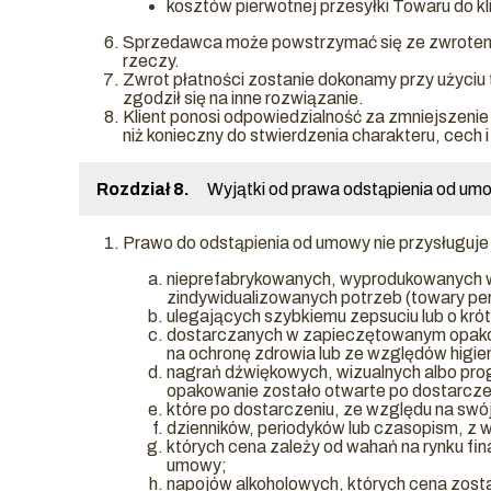
kosztów pierwotnej przesyłki Towaru do 
Sprzedawca może powstrzymać się ze zwrotem p
rzeczy.
Zwrot płatności zostanie dokonamy przy użyciu t
zgodził się na inne rozwiązanie.
Klient ponosi odpowiedzialność za zmniejszeni
niż konieczny do stwierdzenia charakteru, cech 
Rozdział 8.
Wyjątki od prawa odstąpienia od u
Prawo do odstąpienia od umowy nie przysługu
nieprefabrykowanych, wyprodukowanych we
zindywidualizowanych potrzeb (towary pe
ulegających szybkiemu zepsuciu lub o krót
dostarczanych w zapieczętowanym opakowa
na ochronę zdrowia lub ze względów higi
nagrań dźwiękowych, wizualnych albo pro
opakowanie zostało otwarte po dostarcze
które po dostarczeniu, ze względu na swój 
dzienników, periodyków lub czasopism, z 
których cena zależy od wahań na rynku fi
umowy;
napojów alkoholowych, których cena zosta