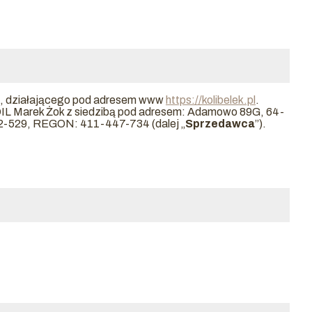
, działającego pod adresem www
https://kolibelek.pl
.
IL Marek Żok z siedzibą pod adresem: Adamowo 89G, 64-
2-529
, REGON:
411-447-734
(dalej „
Sprzedawca
”).