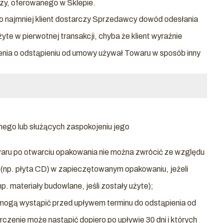
zy, oferowanego w Sklepie.
 najmniej klient dostarczy Sprzedawcy dowód odesłania
te w pierwotnej transakcji, chyba że klient wyraźnie
enia o odstąpieniu od umowy używał Towaru w sposób inny
ego lub służących zaspokojeniu jego
;
waru po otwarciu opakowania nie można zwrócić ze względu
(np. płyta CD) w zapieczętowanym opakowaniu, jeżeli
. materiały budowlane, jeśli zostały użyte);
e mogą wystąpić przed upływem terminu do odstąpienia od
zenie może nastąpić dopiero po upływie 30 dni i których