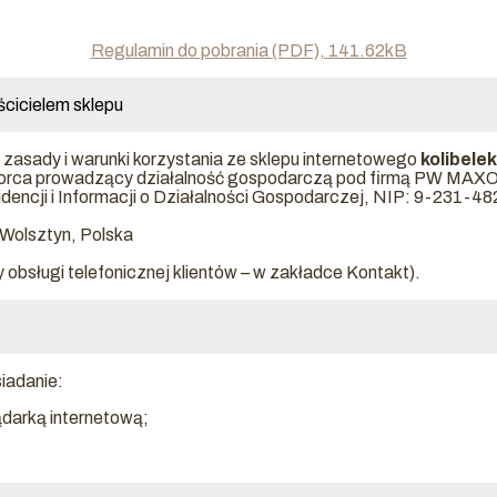
Regulamin do pobrania (PDF), 141.62kB
ścicielem sklepu
a zasady i warunki korzystania ze sklepu internetowego
kolibelek
biorca prowadzący działalność gospodarczą pod firmą PW MAXO
dencji i Informacji o Działalności Gospodarczej, NIP:
9-231-48
 Wolsztyn, Polska
 obsługi telefonicznej klientów – w zakładce Kontakt).
iadanie:
ądarką internetową;