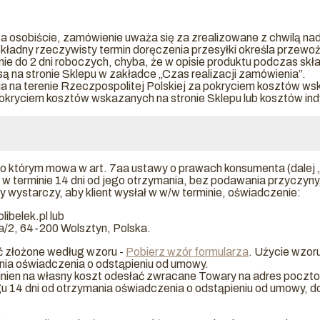
 osobiście, zamówienie uważa się za zrealizowane z chwilą nadan
ładny rzeczywisty termin doręczenia przesyłki określa przewoź
 do 2 dni roboczych, chyba, że w opisie produktu podczas skła
ą na stronie Sklepu w zakładce „Czas realizacji zamówienia”.
a terenie Rzeczpospolitej Polskiej za pokryciem kosztów wska
okryciem kosztów wskazanych na stronie Sklepu lub kosztów ind
 o którym mowa w art. 7aa ustawy o prawach konsumenta (dalej 
 terminie 14 dni od jego otrzymania, bez podawania przyczyny,
wystarczy, aby klient wysłał w w/w terminie, oświadczenie:
libelek.pl lub
3a/2, 64-200 Wolsztyn, Polska.
ć złożone według wzoru -
Pobierz wzór formularza
. Użycie wzor
ania oświadczenia o odstąpieniu od umowy.
owinien na własny koszt odesłać zwracane Towary na adres poczt
gu 14 dni od otrzymania oświadczenia o odstąpieniu od umowy, do