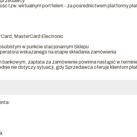
 Sprzedawcy
ność tzw. wirtualnym portfelem - za pośrednictwem platformy pła
erCard, MasterCard Electronic
 osobistym w punkcie stacjonarnym Sklepu
operatora wskazanego na etapie składania zamówienia
m bankowym, zapłata za zamówienie powinna nastąpić w terminie 
nie nie dotyczy sytuacji, gdy Sprzedawca oferuje klientom pł
enta:
a: