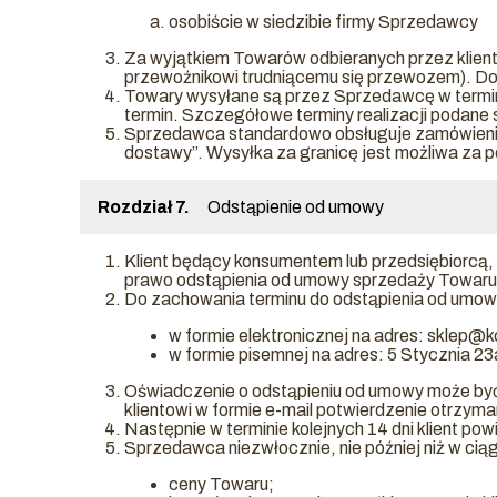
osobiście w siedzibie firmy Sprzedawcy
Za wyjątkiem Towarów odbieranych przez klienta
przewoźnikowi trudniącemu się przewozem). Dok
Towary wysyłane są przez Sprzedawcę w terminie
termin. Szczegółowe terminy realizacji podane s
Sprzedawca standardowo obsługuje zamówienia n
dostawy”. Wysyłka za granicę jest możliwa za p
Rozdział 7.
Odstąpienie od umowy
Klient będący konsumentem lub przedsiębiorcą,
prawo odstąpienia od umowy sprzedaży Towaru w
Do zachowania terminu do odstąpienia od umowy 
w formie elektronicznej na adres: sklep@ko
w formie pisemnej na adres: 5 Stycznia 2
Oświadczenie o odstąpieniu od umowy może by
klientowi w formie e-mail potwierdzenie otrzym
Następnie w terminie kolejnych 14 dni klient p
Sprzedawca niezwłocznie, nie później niż w cią
ceny Towaru;