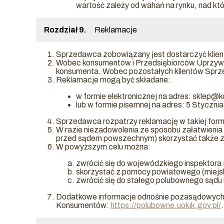
wartość zależy od wahań na rynku, nad któ
Rozdział 9.
Reklamacje
Sprzedawca zobowiązany jest dostarczyć klie
Wobec konsumentów i Przedsiębiorców Uprzywi
konsumenta. Wobec pozostałych klientów Sprz
Reklamacje mogą być składane:
w formie elektronicznej na adres: sklep@ko
lub w formie pisemnej na adres: 5 Styczni
Sprzedawca rozpatrzy reklamację w takiej formie
W razie niezadowolenia ze sposobu załatwieni
przed sądem powszechnym) skorzystać także z
W powyższym celu można:
zwrócić się do wojewódzkiego inspektora
skorzystać z pomocy powiatowego (miejsk
zwrócić się do stałego polubownego sądu
Dodatkowe informacje odnośnie pozasądowych s
Konsumentów:
https://polubowne.uokik.gov.pl/
.