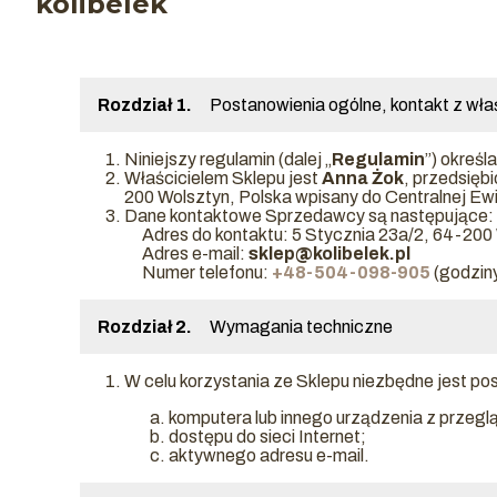
kolibelek
Rozdział 1.
Postanowienia ogólne, kontakt z wła
Niniejszy regulamin (dalej „
Regulamin
”) określ
Właścicielem Sklepu jest
Anna Żok
, przedsię
200 Wolsztyn, Polska wpisany do Centralnej Ewi
Dane kontaktowe Sprzedawcy są następujące:
Adres do kontaktu: 5 Stycznia 23a/2, 64-200
Adres e-mail:
sklep@kolibelek.pl
Numer telefonu:
+48-504-098-905
(godziny
Rozdział 2.
Wymagania techniczne
W celu korzystania ze Sklepu niezbędne jest pos
komputera lub innego urządzenia z przegl
dostępu do sieci Internet;
aktywnego adresu e-mail.