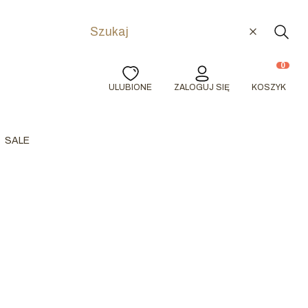
Wyczyść
Szuka
Produkty w
ULUBIONE
ZALOGUJ SIĘ
KOSZYK
SALE