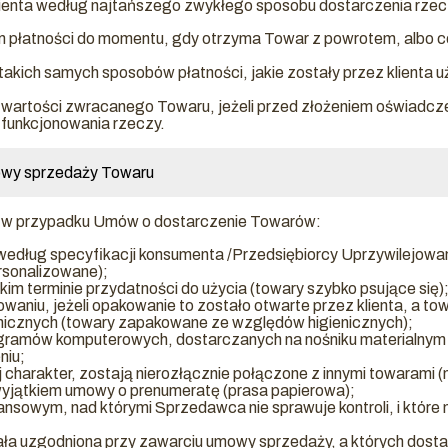
klienta według najtańszego zwykłego sposobu dostarczenia rzec
łatności do momentu, gdy otrzyma Towar z powrotem, albo co
akich samych sposobów płatności, jakie zostały przez klienta uży
e wartości zwracanego Towaru, jeżeli przed złożeniem oświadcz
i funkcjonowania rzeczy.
mowy sprzedaży Towaru
je w przypadku Umów o dostarczenie Towarów:
dług specyfikacji konsumenta /Przedsiębiorcy Uprzywilejowan
rsonalizowane);
kim terminie przydatności do użycia (towary szybko psujące się)
niu, jeżeli opakowanie to zostało otwarte przez klienta, a to
enicznych (towary zapakowane ze względów higienicznych);
gramów komputerowych, dostarczanych na nośniku materialnym 
niu;
charakter, zostają nierozłącznie połączone z innymi towarami (np
wyjątkiem umowy o prenumeratę (prasa papierowa);
nansowym, nad którymi Sprzedawca nie sprawuje kontroli, i któr
ła uzgodniona przy zawarciu umowy sprzedaży, a których dostarc