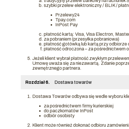
tradycyjny przelew bankowy na rachunek
szybki przelew elektroniczny / BLIK / płat
Przelewy24
Tpay.com
InPost Pay
płatność kartą: Visa, Visa Electron, Mast
za pobraniem (przesyłka pobraniowa)
płatność gotówką lub kartą przy odbiorze
płatność odroczona – za pośrednictwem 
Jeżeli klient wybrał płatność zwykłym przelewe
Umowę uważa się za niezawartą. Zdanie poprzed
zewnętrznego partnera.
Rozdział 6.
Dostawa towarów
Dostawa Towarów odbywa się wedle wyboru kli
za pośrednictwem firmy kurierskiej
do paczkomatów InPost
odbiór osobisty
Klient może również dokonać odbioru zamówieni