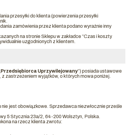
ia przesyłki do klienta (powierzenia przesyłki
nik.
dania zamówienia przez klienta podano wyraźnie inny
zanych na stronie Sklepu w zakładce “Czas i koszty
ywidualnie uzgodnionych z klientem.
„
Przedsiębiorca Uprzywilejowany
”) posiada ustawowe
 z zastrzeżeniem wyjątków, o których mowa poniżej.
u nie jest obowiązkowe. Sprzedawca niezwłocznie prześle
owy 5 Stycznia 23a/2, 64-200 Wolsztyn, Polska.
kona na rzecz klienta zwrotu: