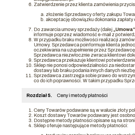
Zatwierdzenie przez klienta zamówienia przycis
złożenie Sprzedawcy oferty zakupu Towa
akceptację obowiązku dokonania zapłaty 
Do zawarcia umowy sprzedaży (dalej
„Umowa”
informuje poprzez wiadomość e-mail z potwierdz
W przypadku braku możliwości realizacji zamów
Umowy. Sprzedawca poinformuje klienta jednocze
oczekiwania na uzupełnienie przez Sprzedawcę s
Sprzedawca niezwłocznie zwraca klientowi doko
Sprzedawca przekazuje klientowi potwierdzeni
Sklep nie ponosi odpowiedzialności za niedosta
dostawy lub braku podania innych danych niezbę
Sprzedawca zastrzega sobie prawo do wstrzyman
co do ich poprawności. W takim przypadku Sprze
Rozdział 5.
Ceny i metody płatności
Ceny Towarów podawane są w walucie złoty pols
Koszt dostawy Towarów podawany jest osobno w
Dostępne metody płatności opisane są na stroni
Sklep oferuje następujące metody płatności: