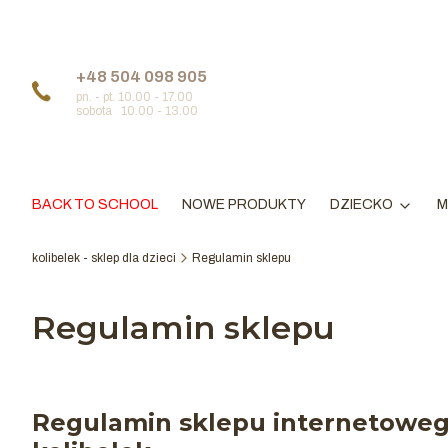
+48 504 098 905
pn. - pt. 10.00 - 17.00
sobota 10.00 - 13.00
BACK TO SCHOOL
NOWE PRODUKTY
DZIECKO
M
kolibelek - sklep dla dzieci
Regulamin sklepu
Regulamin sklepu
Regulamin sklepu internetowe