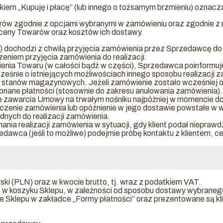
kiem „Kupuję i płacę” (lub innego o tożsamym brzmieniu) oznacz
rów zgodnie z opcjami wybranymi w zamówieniu oraz zgodnie z
ceny Towarów oraz kosztów ich dostawy.
) dochodzi z chwilą przyjęcia zamówienia przez Sprzedawcę do r
eniem przyjęcia zamówienia do realizacji.
ienia Towaru (w całości bądź w części), Sprzedawca poinformuje
śnie o istniejących możliwościach innego sposobu realizacji za
tanów magazynowych. Jeżeli zamówienie zostało wcześniej opłac
nane płatności (stosownie do zakresu anulowania zamówienia).
e zawarcia Umowy na trwałym nośniku najpóźniej w momencie d
rczenie zamówienia lub opóźnienie w jego dostawie powstałe w w
dnych do realizacji zamówienia.
ia realizacji zamówienia w sytuacji, gdy klient podał nieprawd
dawca (jeśli to możliwe) podejmie próbę kontaktu z klientem, 
ki (PLN) oraz w kwocie brutto, tj. wraz z podatkiem VAT.
 koszyku Sklepu, w zależności od sposobu dostawy wybranego 
e Sklepu w zakładce „Formy płatności” oraz prezentowane są kli