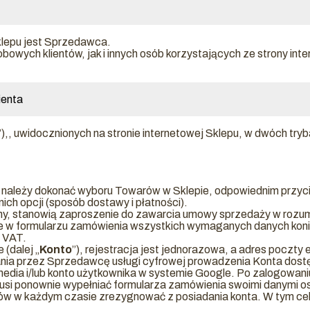
lepu jest Sprzedawca.
bowych klientów, jak i innych osób korzystających ze strony i
ienta
”),, uwidocznionych na stronie internetowej Sklepu, w dwóch try
 należy dokonać wyboru Towarów w Sklepie, odpowiednim przyci
ch opcji (sposób dostawy i płatności).
 ceny, stanowią zaproszenie do zawarcia umowy sprzedaży w rozum
ie w formularzu zamówienia wszystkich wymaganych danych koni
y VAT.
 (dalej „
Konto
”), rejestracja jest jednorazowa, a adres poczty
nia przez Sprzedawcę usługi cyfrowej prowadzenia Konta dost
edia i/lub konto użytkownika w systemie Google. Po zalogowaniu 
musi ponownie wypełniać formularza zamówienia swoimi danymi 
tów w każdym czasie zrezygnować z posiadania konta. W tym celu