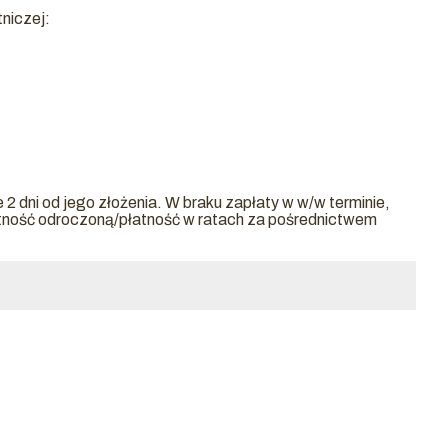
tniczej:
2 dni od jego złożenia. W braku zapłaty w w/w terminie,
atność odroczoną/płatność w ratach za pośrednictwem