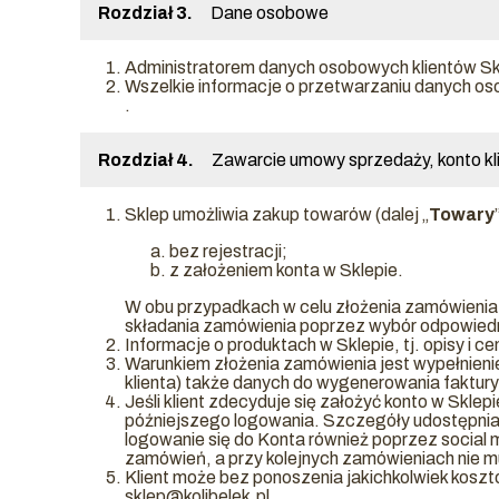
Rozdział 3.
Dane osobowe
Administratorem danych osobowych klientów Sk
Wszelkie informacje o przetwarzaniu danych oso
.
Rozdział 4.
Zawarcie umowy sprzedaży, konto kl
Sklep umożliwia zakup towarów (dalej „
Towary
bez rejestracji;
z założeniem konta w Sklepie.
W obu przypadkach w celu złożenia zamówienia
składania zamówienia poprzez wybór odpowiedni
Informacje o produktach w Sklepie, tj. opisy i
Warunkiem złożenia zamówienia jest wypełnien
klienta) także danych do wygenerowania faktur
Jeśli klient zdecyduje się założyć konto w Sklepie
późniejszego logowania. Szczegóły udostępnia
logowanie się do Konta również poprzez social m
zamówień, a przy kolejnych zamówieniach nie 
Klient może bez ponoszenia jakichkolwiek kosz
sklep@kolibelek.pl.