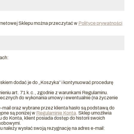
nternetowej Sklepu można przeczytać w
Polityce prywatności
bach:
skiem dodać je do „Koszyka” i kontynuować procedurę
ieniu art. 71 k.c., zgodnie z warunkami Regulaminu.
ecznych do wykonania umowy i ewentualnie (na życzenie
 e-mail oraz wybrane przez klienta hasło są podstawą do
ępne są poniżej w
Regulaminie Konta
. Sklep umożliwia
do Konta, klient posiada dostęp do historii swoich
osobowymi.
 należy wysłać swoją rezygnację na adres e-mail: