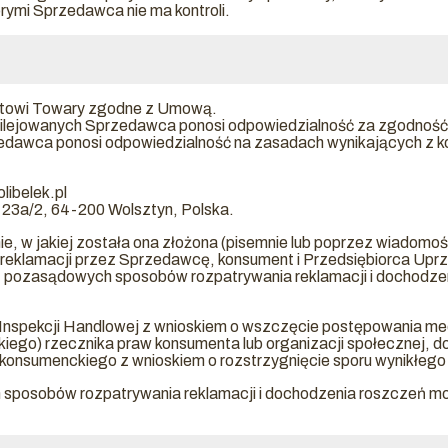
rymi Sprzedawca nie ma kontroli.
ntowi Towary zgodne z Umową.
lejowanych Sprzedawca ponosi odpowiedzialność za zgodność
edawca ponosi odpowiedzialność na zasadach wynikających z k
libelek.pl
a 23a/2, 64-200 Wolsztyn, Polska.
, w jakiej została ona złożona (pisemnie lub poprzez wiadomość 
a reklamacji przez Sprzedawcę, konsument i Przedsiębiorca Up
 pozasądowych sposobów rozpatrywania reklamacji i dochodze
 Inspekcji Handlowej z wnioskiem o wszczęcie postępowania m
iego) rzecznika praw konsumenta lub organizacji społecznej, d
 konsumenckiego z wnioskiem o rozstrzygnięcie sporu wynikłego
posobów rozpatrywania reklamacji i dochodzenia roszczeń możn