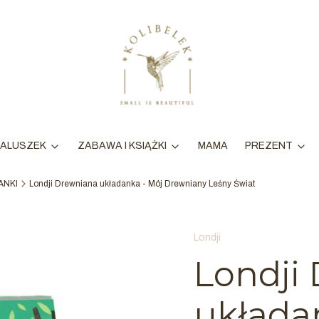
MAMA
ALUSZEK
ZABAWA I KSIĄŻKI
PREZENT
ANKI
Londji Drewniana układanka - Mój Drewniany Leśny Świat
Londji
Londji
układa