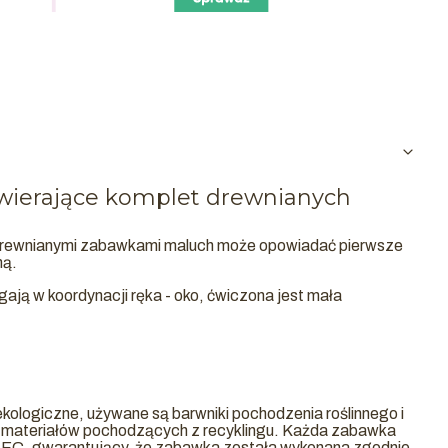
ierające komplet drewnianych
 drewnianymi zabawkami maluch może opowiadać pierwsze
mą.
ją w koordynacji ręka - oko, ćwiczona jest mała
ekologiczne, używane są barwniki pochodzenia roślinnego i
 materiałów pochodzących z recyklingu. Każda zabawka
at EC, gwarantujący, że zabawka została wykonana zgodnie