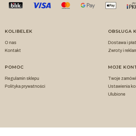
Linki w stopce
KOLIBELEK
OBSŁUGA K
O nas
Dostawa i pła
Kontakt
Zwroty i rekla
POMOC
MOJE KON
Regulamin sklepu
Twoje zamówi
Polityka prywatności
Ustawienia ko
Ulubione