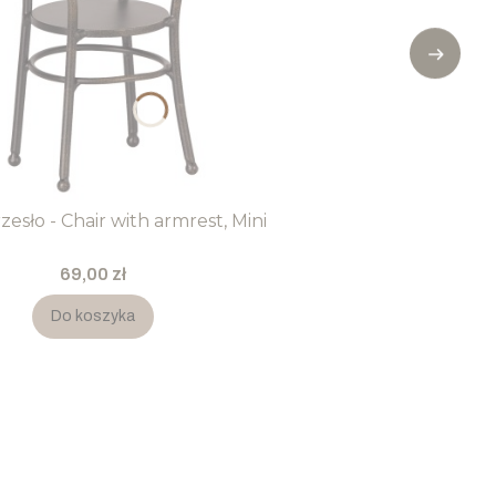
zesło - Chair with armrest, Mini
Cena
69,00 zł
Do koszyka