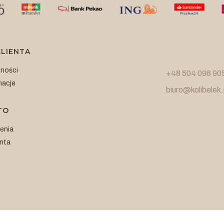
LIENTA
tności
+48 504 098 90
macje
biuro@kolibelek.
TO
enia
nta