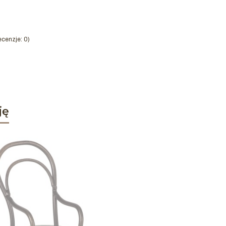
cenzje: 0)
ję