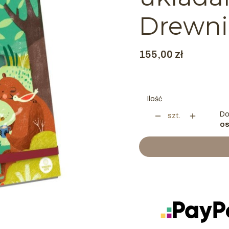
Drewni
Cena
155,00 zł
Ilość
Do
szt.
os