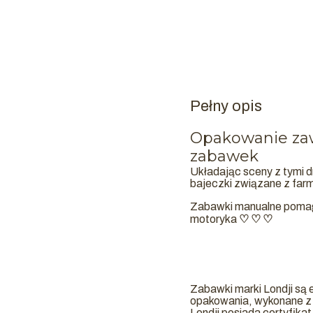
Pełny opis
Opakowanie zaw
zabawek
Układając sceny z tymi
bajeczki związane z far
Zabawki manualne pomaga
motoryka
♡ ♡ ♡
Zabawki marki Londji są 
opakowania, wykonane z
Londji posiada certyfik