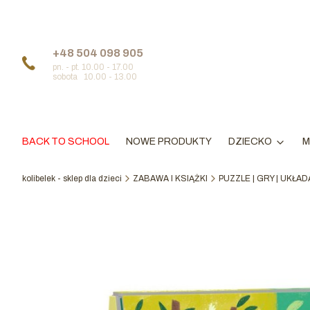
+48 504 098 905
pn. - pt. 10.00 - 17.00
sobota 10.00 - 13.00
BACK TO SCHOOL
NOWE PRODUKTY
DZIECKO
M
kolibelek - sklep dla dzieci
ZABAWA I KSIĄŻKI
PUZZLE | GRY | UKŁAD