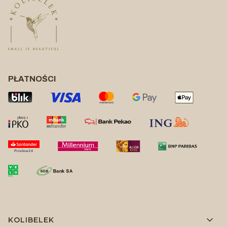
PŁATNOŚCI
Linki w stopce
KOLIBELEK