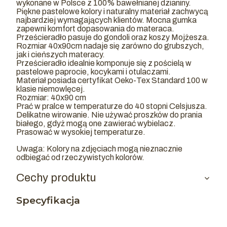
wykonane w Polsce z 100% bawełnianej dzianiny.
Piękne pastelowe kolory i naturalny materiał zachwycą
najbardziej wymagających klientów. Mocna gumka
zapewni komfort dopasowania do materaca.
Prześcieradło pasuje do gondoli oraz koszy Mojżesza.
Rozmiar 40x90cm nadaje się zarówno do grubszych,
jak i cieńszych materacy.
Prześcieradło idealnie komponuje się z pościelą w
pastelowe paprocie, kocykami i otulaczami.
Materiał posiada certyfikat Oeko-Tex Standard 100 w
klasie niemowlęcej.
Rozmiar: 40x90 cm
Prać w pralce w temperaturze do 40 stopni Celsjusza.
Delikatne wirowanie. Nie używać proszków do prania
białego, gdyż mogą one zawierać wybielacz.
Prasować w wysokiej temperaturze.
Uwaga: Kolory na zdjęciach mogą nieznacznie
odbiegać od rzeczywistych kolorów.
Cechy produktu
Specyfikacja