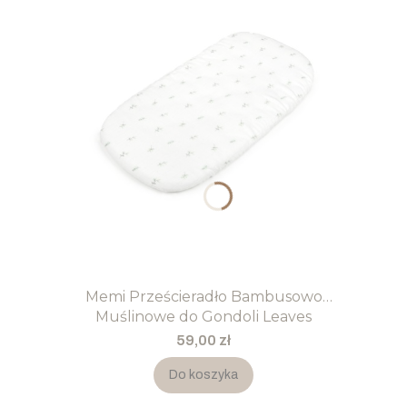
Memi Prześcieradło Bambusowo
Muślinowe do Gondoli Leaves
Cena
59,00 zł
Do koszyka