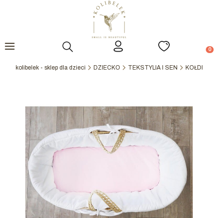
Otwórz wyszukiwarkę
Prod
kolibelek - sklep dla dzieci
DZIECKO
TEKSTYLIA I SEN
KOŁDERKI,