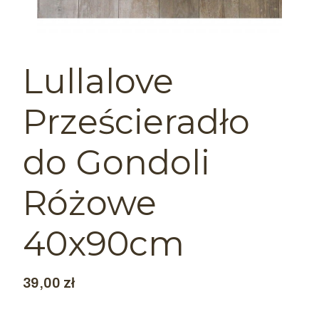
Lullalove
Prześcieradło
do Gondoli
Różowe
40x90cm
Cena
39,00 zł