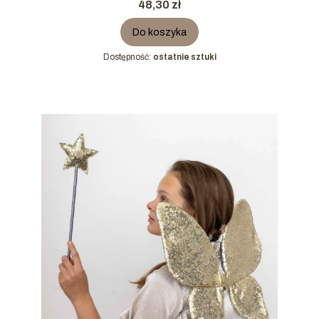
Cena
48,30 zł
Do koszyka
Dostępność:
ostatnie sztuki