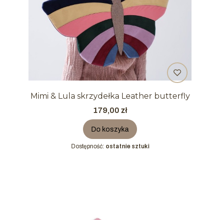
Mimi & Lula skrzydełka Leather butterfly
Cena
179,00 zł
Do koszyka
Dostępność:
ostatnie sztuki