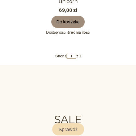
unicorn
Cena
69,00 zł
Do koszyka
Dostępność:
średnia ilość
Strona
z 1
SALE
Sprawdź