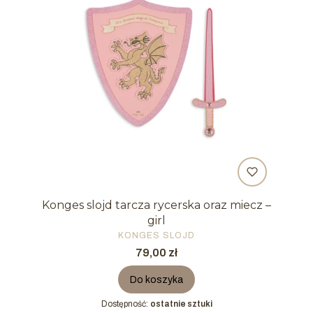
Konges slojd tarcza rycerska oraz miecz –
girl
PRODUCENT
KONGES SLOJD
Cena
79,00 zł
Do koszyka
Dostępność:
ostatnie sztuki