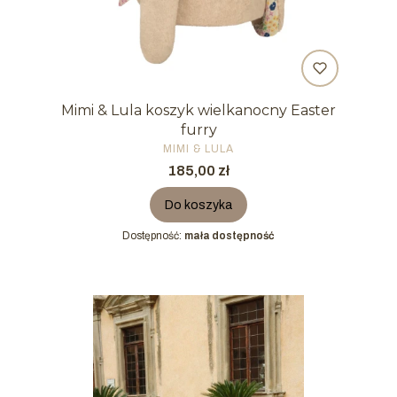
Mimi & Lula koszyk wielkanocny Easter
furry
PRODUCENT
MIMI & LULA
Cena
185,00 zł
Do koszyka
Dostępność:
mała dostępność