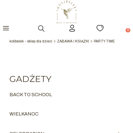
Otwórz wyszukiwarkę
Prod
kolibelek - sklep dla dzieci
ZABAWA I KSIĄŻKI
PARTY TIME
GADŻETY
BACK TO SCHOOL
Kategoria - BACK TO SCHOOL
WIELKANOC
Kategoria - WIELKANOC