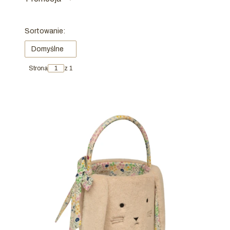
Koniec filtrów
Lista produktów
Sortowanie:
Domyślne
Strona
z 1