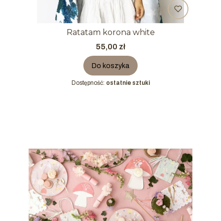
Ratatam korona white
Cena
55,00 zł
Do koszyka
Dostępność:
ostatnie sztuki