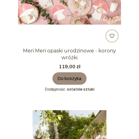
Meri Meri opaski urodzinowe - korony
wróżki
Cena
119,00 zł
Do koszyka
Dostępność:
ostatnie sztuki