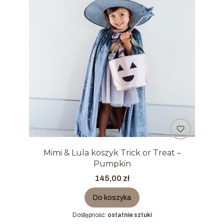
Mimi & Lula koszyk Trick or Treat –
Pumpkin
Cena
145,00 zł
Do koszyka
Dostępność:
ostatnie sztuki