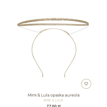
Mimi & Lula opaska aureola
PRODUCENT
MIMI & LULA
Cena
77,00 zł