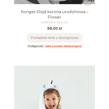
Konges Slojd korona urodzinowa –
Flower
PRODUCENT
KONGES SLOJD
Cena
99,00 zł
Powiadom mnie o dostępności
Dostępność:
tymczasowo niedostępny