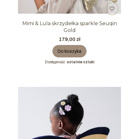
Mimi & Lula skrzydełka sparkle Seuqin
Gold
Cena
179,00 zł
Do koszyka
Dostępność:
ostatnie sztuki