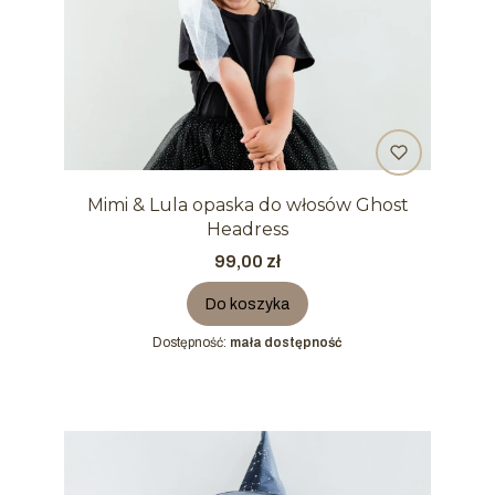
Mimi & Lula opaska do włosów Ghost
Headress
Cena
99,00 zł
Do koszyka
Dostępność:
mała dostępność