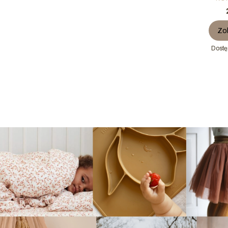
Zo
Dostę