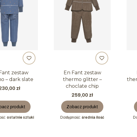
Fant zestaw
En Fant zestaw
o – dark slate
thermo glitter –
the
choclate chip
Cena
230,00 zł
Cena
259,00 zł
bacz produkt
Zobacz produkt
ość:
ostatnie sztuki
Dostępność:
średnia ilość
Do