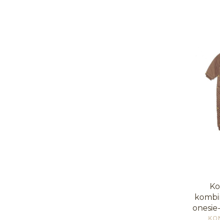
Ko
kombi
onesie
PR
KO