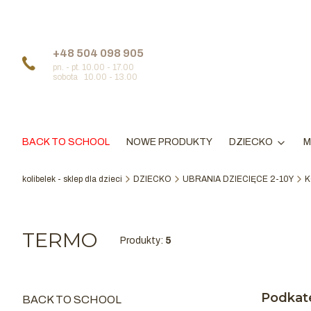
+48 504 098 905
pn. - pt. 10.00 - 17.00
sobota 10.00 - 13.00
BACK TO SCHOOL
NOWE PRODUKTY
DZIECKO
M
kolibelek - sklep dla dzieci
DZIECKO
UBRANIA DZIECIĘCE 2-10Y
K
TERMO
Produkty:
5
Podkat
BACK TO SCHOOL
Kategoria - BACK TO SCHOOL