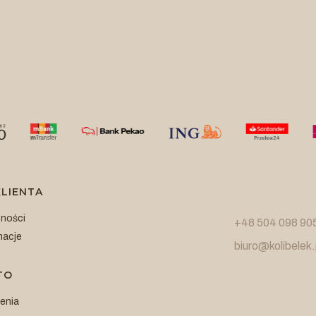
LIENTA
tności
+48 504 098 90
macje
biuro@kolibelek.
TO
enia