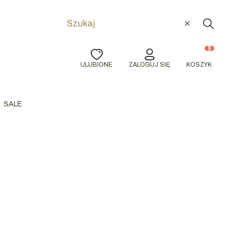
Wyczyść
Szuka
Produkty w
ULUBIONE
ZALOGUJ SIĘ
KOSZYK
SALE