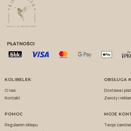
PŁATNOŚCI
Linki w stopce
KOLIBELEK
OBSŁUGA K
O nas
Dostawa i pła
Kontakt
Zwroty i rekla
POMOC
MOJE KON
Regulamin sklepu
Twoje zamówi