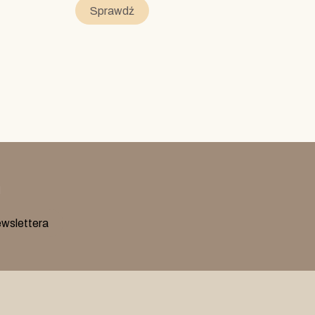
Sprawdź
l
ewslettera