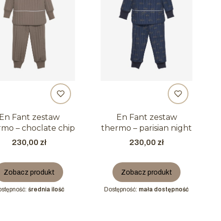
En Fant zestaw
En Fant zestaw
rmo – choclate chip
thermo – parisian night
Cena
Cena
230,00 zł
230,00 zł
Zobacz produkt
Zobacz produkt
stępność:
średnia ilość
Dostępność:
mała dostępność