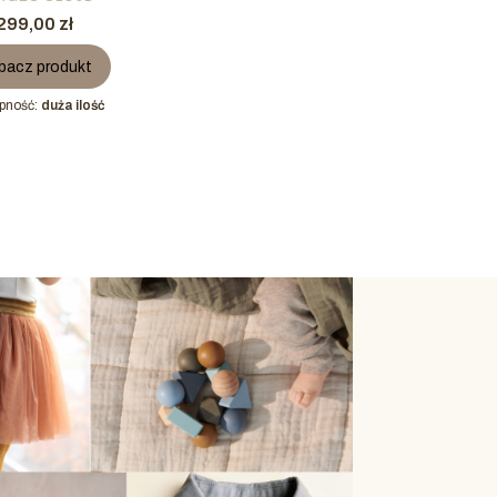
Cena
299,00 zł
bacz produkt
pność:
duża ilość