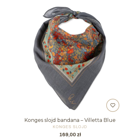
Konges slojd bandana – Villetta Blue
PRODUCENT
KONGES SLOJD
Cena
169,00 zł