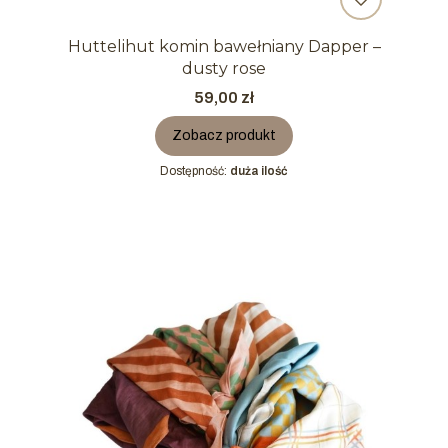
Huttelihut komin bawełniany Dapper –
dusty rose
Cena
59,00 zł
Zobacz produkt
Dostępność:
duża ilość