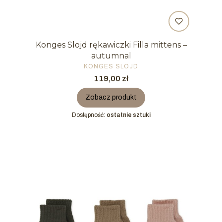
Konges Slojd rękawiczki Filla mittens –
autumnal
PRODUCENT
KONGES SLOJD
Cena
119,00 zł
Zobacz produkt
Dostępność:
ostatnie sztuki