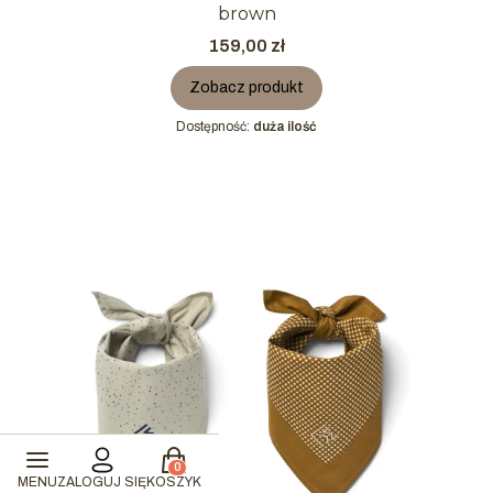
brown
Cena
159,00 zł
Zobacz produkt
Dostępność:
duża ilość
Produkty w koszyku: 0. Zobacz szczegóły
MENU
ZALOGUJ SIĘ
KOSZYK