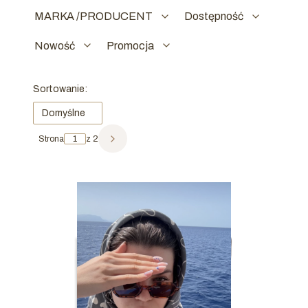
MARKA /PRODUCENT
Dostępność
Nowość
Promocja
Koniec filtrów
Lista produktów
Sortowanie:
Domyślne
Strona
z 2
Następne produkty