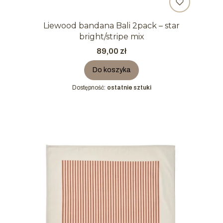
Liewood bandana Bali 2pack – star
bright/stripe mix
Cena
89,00 zł
Do koszyka
Dostępność:
ostatnie sztuki