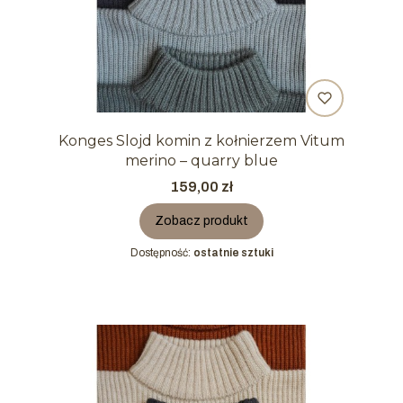
Konges Slojd komin z kołnierzem Vitum
merino – quarry blue
Cena
159,00 zł
Zobacz produkt
Dostępność:
ostatnie sztuki