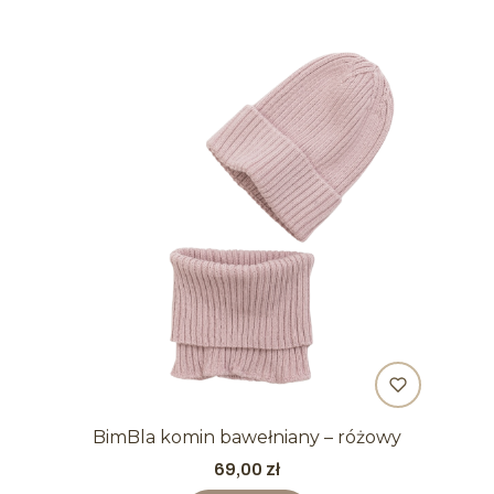
BimBla komin bawełniany – różowy
Cena
69,00 zł