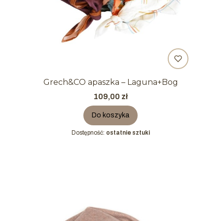
Grech&CO apaszka – Laguna+Bog
Cena
109,00 zł
Do koszyka
Dostępność:
ostatnie sztuki