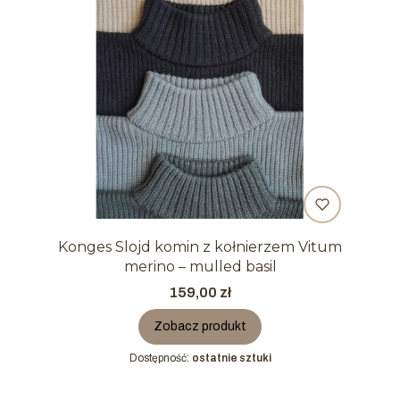
Konges Slojd komin z kołnierzem Vitum
merino – mulled basil
Cena
159,00 zł
Zobacz produkt
Dostępność:
ostatnie sztuki