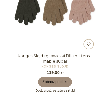
Konges Slojd rękawiczki Filla mittens –
maple sugar
PRODUCENT
KONGES SLOJD
Cena
119,00 zł
Zobacz produkt
Dostępność:
ostatnie sztuki