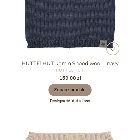
HUTTEliHUT komin Snood wool – navy
PRODUCENT
HUTTELIHUT
Cena
159,00 zł
Zobacz produkt
Dostępność:
duża ilość