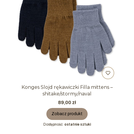
Konges Slojd rękawiczki Filla mittens –
shitake/stormy/naval
Cena
89,00 zł
Zobacz produkt
Dostępność:
ostatnie sztuki