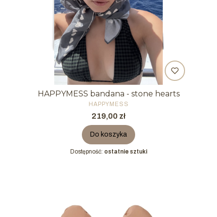
HAPPYMESS bandana - stone hearts
PRODUCENT
HAPPYMESS
Cena
219,00 zł
Do koszyka
Dostępność:
ostatnie sztuki