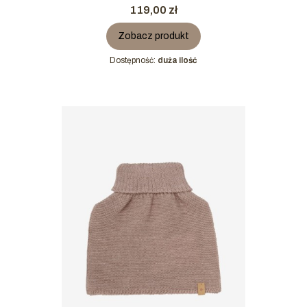
Cena
119,00 zł
Zobacz produkt
Dostępność:
duża ilość