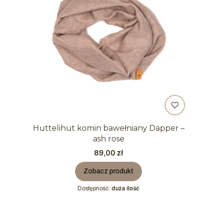
Huttelihut komin bawełniany Dapper –
ash rose
Cena
89,00 zł
Zobacz produkt
Dostępność:
duża ilość