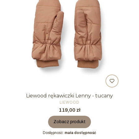
Liewood rękawiczki Lenny - tucany
PRODUCENT
LIEWOOD
Cena
119,00 zł
Zobacz produkt
Dostępność:
mała dostępność