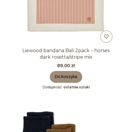
Liewood bandana Bali 2pack – horses
dark rosetta/stripe mix
Cena
89,00 zł
Do koszyka
Dostępność:
ostatnie sztuki