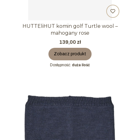
HUTTEliHUT komin golf Turtle wool –
mahogany rose
Cena
139,00 zł
Zobacz produkt
Dostępność:
duża ilość