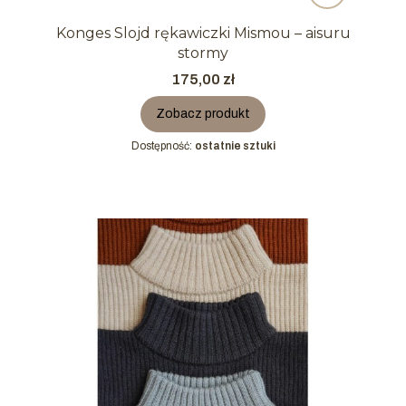
Konges Slojd rękawiczki Mismou – aisuru
stormy
Cena
175,00 zł
Zobacz produkt
Dostępność:
ostatnie sztuki