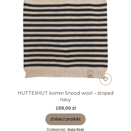
HUTTEliHUT komin Snood wool – striped
navy
Cena
159,00 zł
Zobacz produkt
Dostępność:
duża ilość