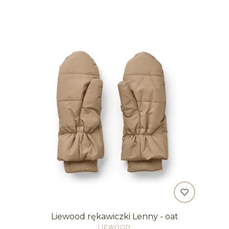
Liewood rękawiczki Lenny - oat
PRODUCENT
LIEWOOD