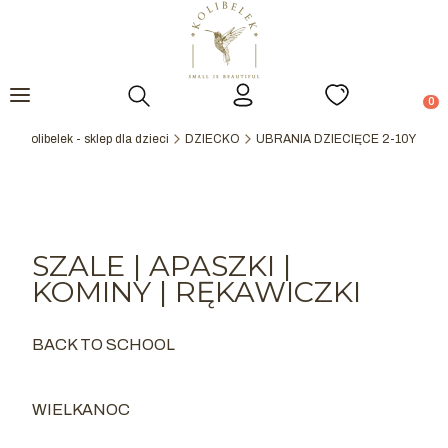
Otwórz wyszukiwarkę
Prod
kolibelek - sklep dla dzieci
DZIECKO
UBRANIA DZIECIĘCE 2-10Y
SZALE | APASZKI |
KOMINY | RĘKAWICZKI
BACK TO SCHOOL
Kategoria - BACK TO SCHOOL
WIELKANOC
Kategoria - WIELKANOC