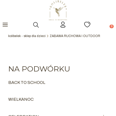
Otwórz wyszukiwarkę
Prod
kolibelek - sklep dla dzieci
ZABAWA RUCHOWA I OUTDOOR
NA PODWÓRKU
BACK TO SCHOOL
Kategoria - BACK TO SCHOOL
WIELKANOC
Kategoria - WIELKANOC