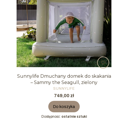
Sunnylife Dmuchany domek do skakania
– Sammy the Seagull, zielony
PRODUCENT
SUNNYLIFE
Cena
749,00 zł
Do koszyka
Dostępność:
ostatnie sztuki