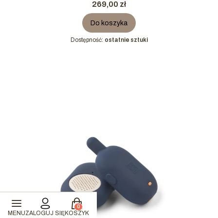
Cena
269,00 zł
Do koszyka
Dostępność:
ostatnie sztuki
Produkty w koszyku: 0. Zobacz szczegóły
MENU
ZALOGUJ SIĘ
KOSZYK