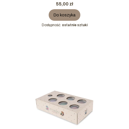
Cena
55,00 zł
Do koszyka
Dostępność:
ostatnie sztuki