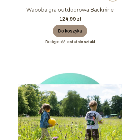
Waboba gra outdoorowa Backnine
Cena
124,99 zł
Do koszyka
Dostępność:
ostatnie sztuki