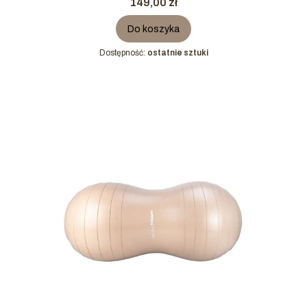
Cena
149,00 zł
Do koszyka
Dostępność:
ostatnie sztuki