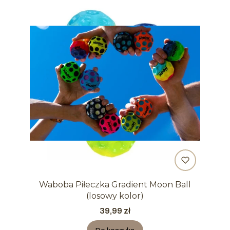
Waboba Piłeczka Gradient Moon Ball
(losowy kolor)
Cena
39,99 zł