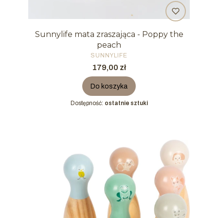
Sunnylife mata zraszająca - Poppy the
peach
PRODUCENT
SUNNYLIFE
Cena
179,00 zł
Do koszyka
Dostępność:
ostatnie sztuki