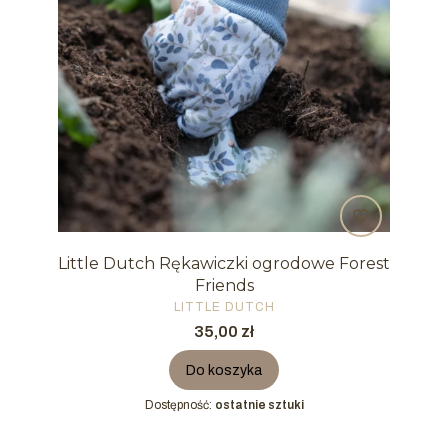
Little Dutch Rękawiczki ogrodowe Forest
Friends
PRODUCENT
LITTLE DUTCH
Cena
35,00 zł
Do koszyka
Dostępność:
ostatnie sztuki