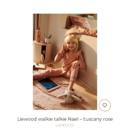
Liewood walkie talkie Nael – tuscany rose
PRODUCENT
LIEWOOD