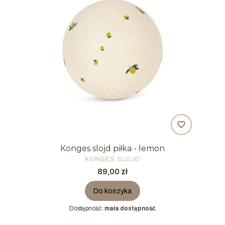
Konges slojd piłka - lemon
PRODUCENT
KONGES SLOJD
Cena
89,00 zł
Do koszyka
Dostępność:
mała dostępność