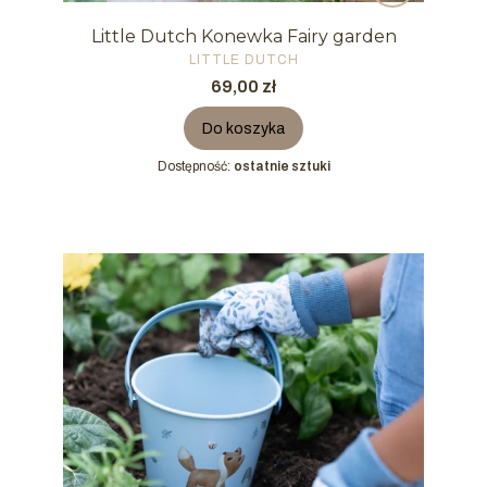
Little Dutch Konewka Fairy garden
PRODUCENT
LITTLE DUTCH
Cena
69,00 zł
Do koszyka
Dostępność:
ostatnie sztuki