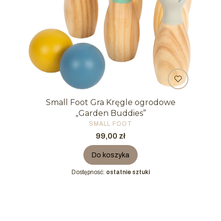
Small Foot Gra Kręgle ogrodowe
„Garden Buddies”
PRODUCENT
SMALL FOOT
Cena
99,00 zł
Do koszyka
Dostępność:
ostatnie sztuki