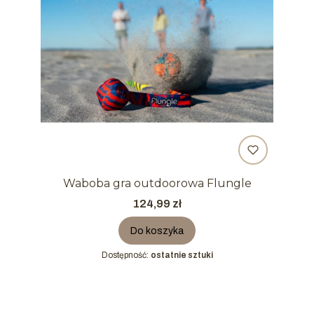
Waboba gra outdoorowa Flungle
Cena
124,99 zł
Do koszyka
Dostępność:
ostatnie sztuki