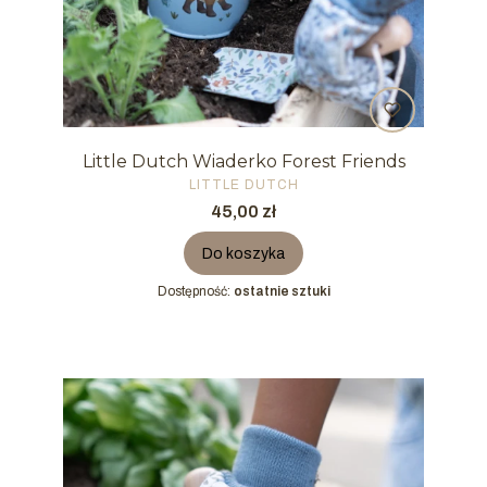
Little Dutch Wiaderko Forest Friends
PRODUCENT
LITTLE DUTCH
Cena
45,00 zł
Do koszyka
Dostępność:
ostatnie sztuki