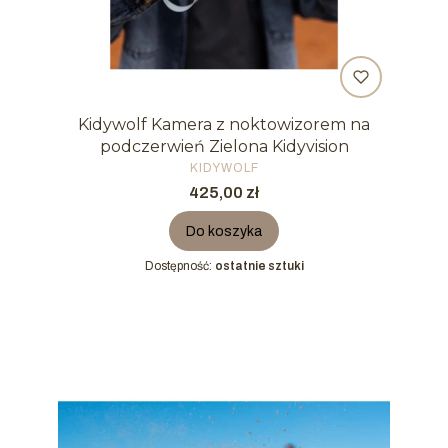
Kidywolf Kamera z noktowizorem na
podczerwień Zielona Kidyvision
PRODUCENT
KIDYWOLF
Cena
425,00 zł
Do koszyka
Dostępność:
ostatnie sztuki