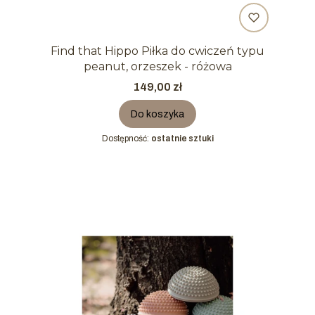
Find that Hippo Piłka do cwiczeń typu
peanut, orzeszek - różowa
Cena
149,00 zł
Do koszyka
Dostępność:
ostatnie sztuki