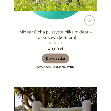
Mideer Cicha puszysta piłka mideer –
Turkusowa (⌀ 18 cm)
PRODUCENT
MIDEER
Cena
49,99 zł
Do koszyka
Dostępność:
ostatnie sztuki