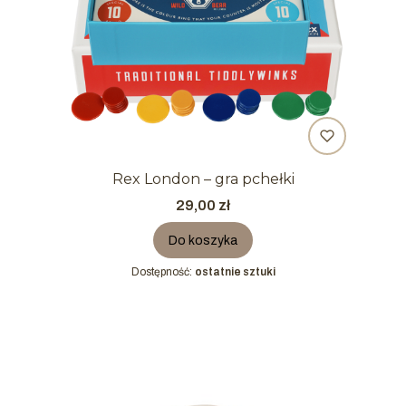
Rex London – gra pchełki
Cena
29,00 zł
Do koszyka
Dostępność:
ostatnie sztuki