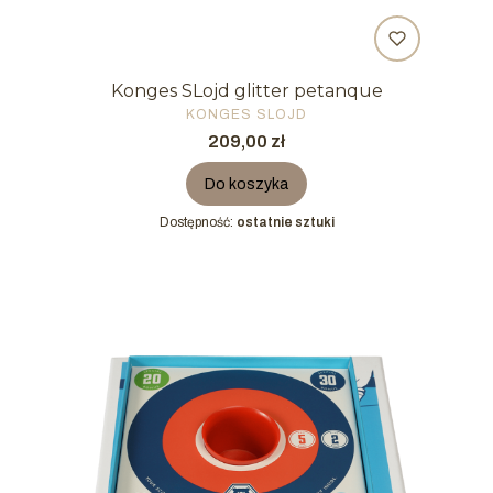
Konges SLojd glitter petanque
PRODUCENT
KONGES SLOJD
Cena
209,00 zł
Do koszyka
Dostępność:
ostatnie sztuki