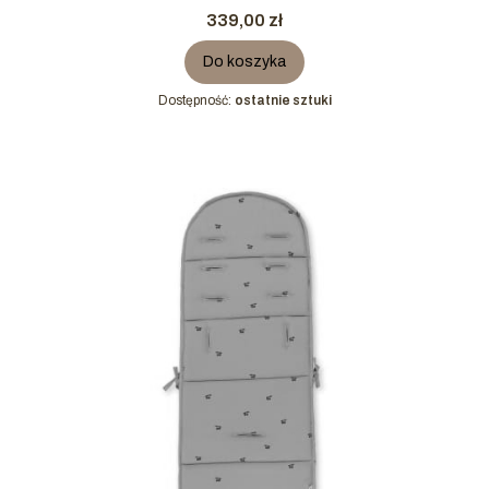
Cena
339,00 zł
Do koszyka
Dostępność:
ostatnie sztuki