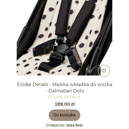
Elodie Details - Miękka wkładka do wózka
- Dalmatian Dots
PRODUCENT
ELODIE DETAILS
Cena
189,00 zł
Do koszyka
Dostępność:
duża ilość