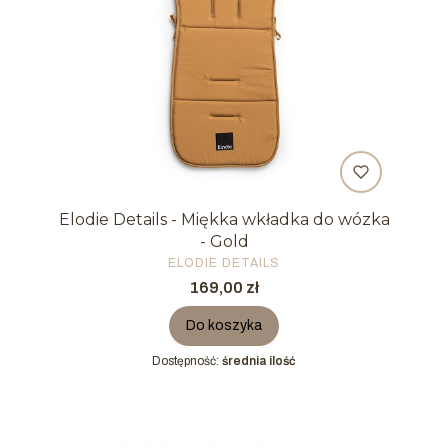
Elodie Details - Miękka wkładka do wózka
- Gold
PRODUCENT
ELODIE DETAILS
Cena
169,00 zł
Do koszyka
Dostępność:
średnia ilość