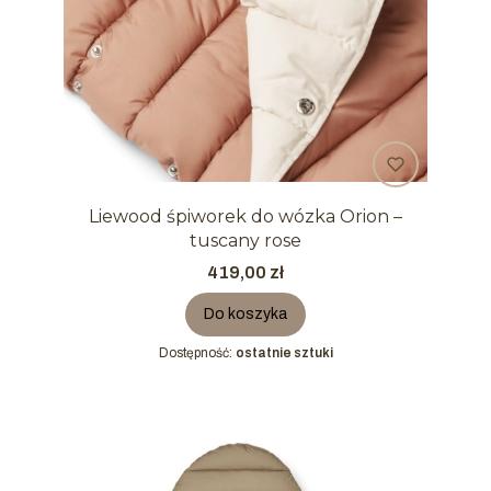
Liewood śpiworek do wózka Orion –
tuscany rose
Cena
419,00 zł
Do koszyka
Dostępność:
ostatnie sztuki