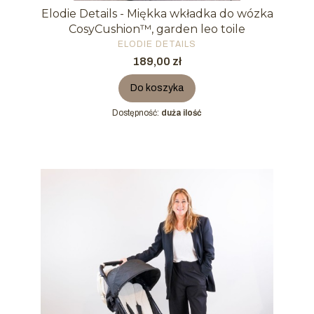
Elodie Details - Miękka wkładka do wózka
CosyCushion™, garden leo toile
PRODUCENT
ELODIE DETAILS
Cena
189,00 zł
Do koszyka
Dostępność:
duża ilość