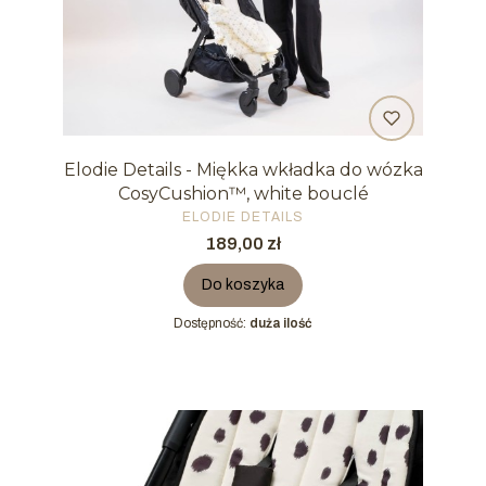
Elodie Details - Miękka wkładka do wózka
CosyCushion™, white bouclé
PRODUCENT
ELODIE DETAILS
Cena
189,00 zł
Do koszyka
Dostępność:
duża ilość