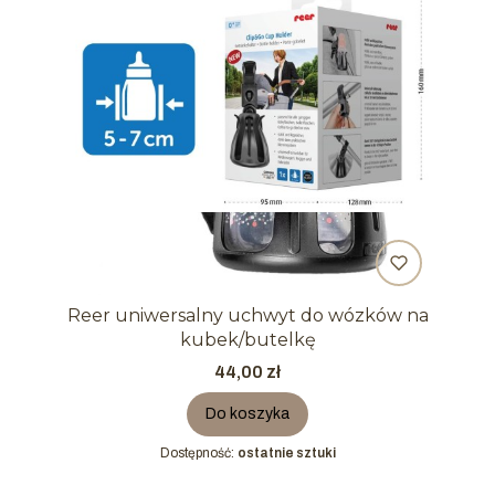
Reer uniwersalny uchwyt do wózków na
kubek/butelkę
Cena
44,00 zł
Do koszyka
Dostępność:
ostatnie sztuki