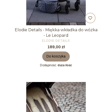
Elodie Details - Miękka wkładka do wózka
- Le Leopard
PRODUCENT
ELODIE DETAILS
Cena
189,00 zł
Do koszyka
Dostępność:
duża ilość