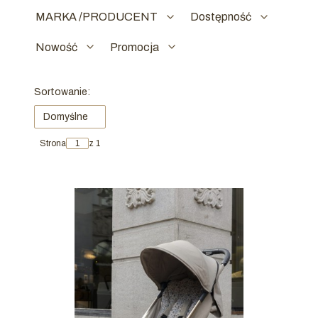
MARKA /PRODUCENT
Dostępność
Nowość
Promocja
Koniec filtrów
Lista produktów
Sortowanie:
Domyślne
Strona
z 1