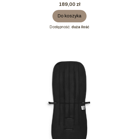
Cena
189,00 zł
Do koszyka
Dostępność:
duża ilość