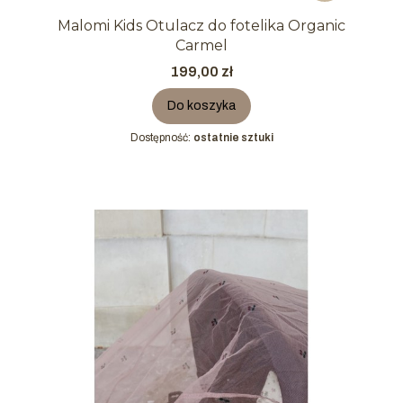
Malomi Kids Otulacz do fotelika Organic
Carmel
Cena
199,00 zł
Do koszyka
Dostępność:
ostatnie sztuki