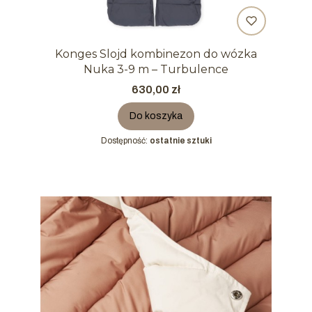
Konges Slojd kombinezon do wózka
Nuka 3-9 m – Turbulence
Cena
630,00 zł
Do koszyka
Dostępność:
ostatnie sztuki