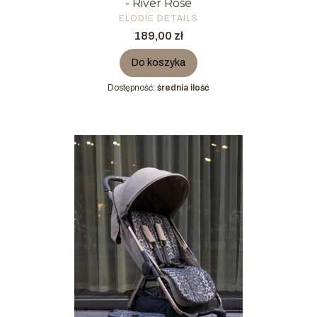
- River Rose
PRODUCENT
ELODIE DETAILS
Cena
189,00 zł
Do koszyka
Dostępność:
średnia ilość