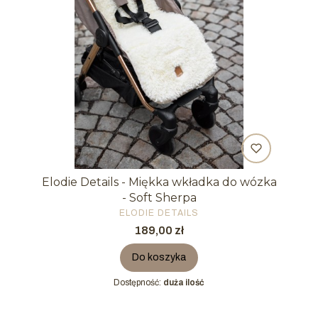
Elodie Details - Miękka wkładka do wózka
- Soft Sherpa
PRODUCENT
ELODIE DETAILS
Cena
189,00 zł
Do koszyka
Dostępność:
duża ilość