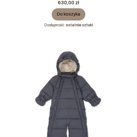
Cena
630,00 zł
Do koszyka
Dostępność:
ostatnie sztuki