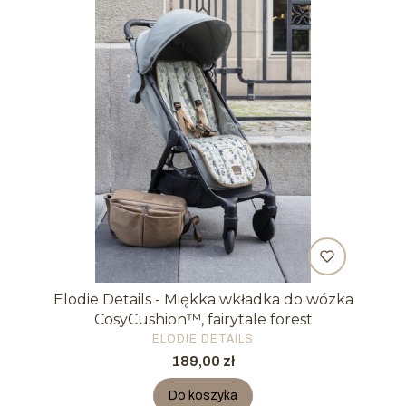
Elodie Details - Miękka wkładka do wózka
CosyCushion™, fairytale forest
PRODUCENT
ELODIE DETAILS
Cena
189,00 zł
Do koszyka