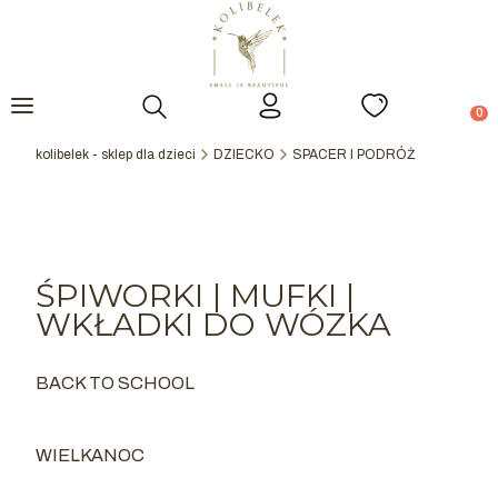
Otwórz wyszukiwarkę
Prod
kolibelek - sklep dla dzieci
DZIECKO
SPACER I PODRÓŻ
ŚPIWORKI | MUFKI |
WKŁADKI DO WÓZKA
BACK TO SCHOOL
Kategoria - BACK TO SCHOOL
WIELKANOC
Kategoria - WIELKANOC