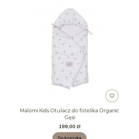
Malomi Kids Otulacz do fotelika Organic
Gęsi
Cena
199,00 zł
Do koszyka