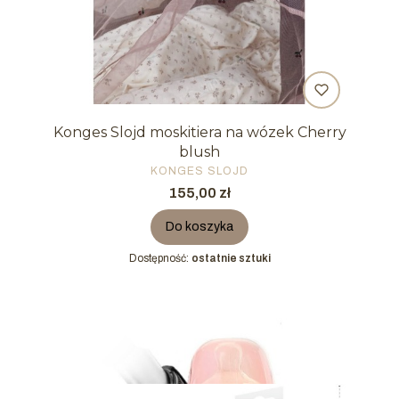
Konges Slojd moskitiera na wózek Cherry
blush
PRODUCENT
KONGES SLOJD
Cena
155,00 zł
Do koszyka
Dostępność:
ostatnie sztuki