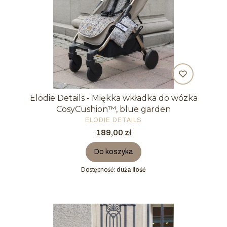
Elodie Details - Miękka wkładka do wózka
CosyCushion™, blue garden
PRODUCENT
ELODIE DETAILS
Cena
189,00 zł
Do koszyka
Dostępność:
duża ilość