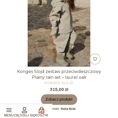
Konges Slojd zestaw przeciwdeszczowy
Plainy rain set – laurel oak
PRODUCENT
KONGES SLOJD
Cena
315,00 zł
Zobacz produkt
Produkty w koszyku: 0. Zobacz szczegóły
Dostępność:
duża ilość
MENU
ZALOGUJ SIĘ
KOSZYK