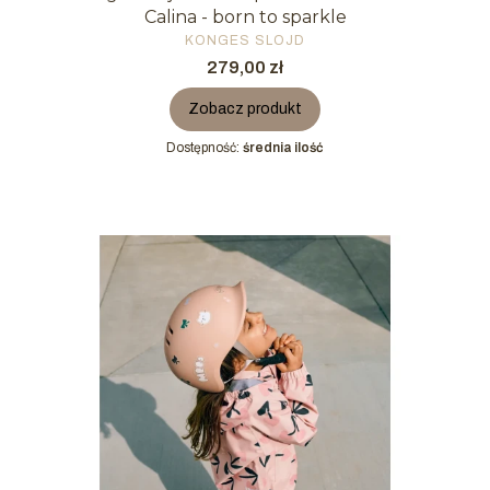
Calina - born to sparkle
PRODUCENT
KONGES SLOJD
Cena
279,00 zł
Zobacz produkt
Dostępność:
średnia ilość