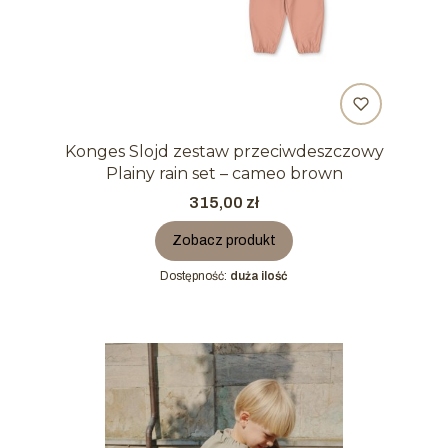
Konges Slojd zestaw przeciwdeszczowy
Plainy rain set – cameo brown
Cena
315,00 zł
Zobacz produkt
Dostępność:
duża ilość