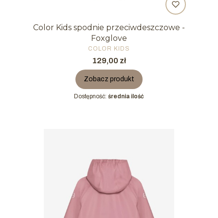
Color Kids spodnie przeciwdeszczowe -
Foxglove
PRODUCENT
COLOR KIDS
Cena
129,00 zł
Zobacz produkt
Dostępność:
średnia ilość