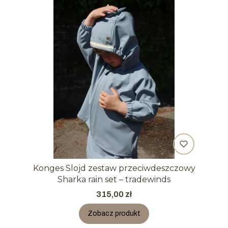
Konges Slojd zestaw przeciwdeszczowy
Sharka rain set – tradewinds
Cena
315,00 zł
Zobacz produkt