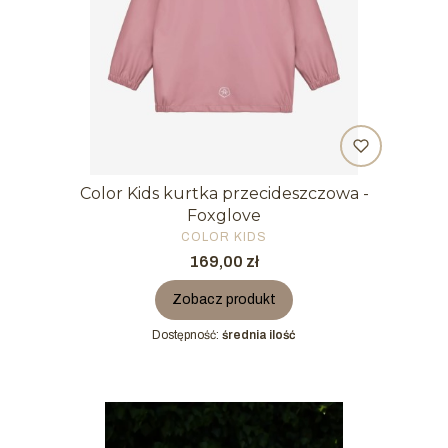
Color Kids kurtka przecideszczowa -
Foxglove
PRODUCENT
COLOR KIDS
Cena
169,00 zł
Zobacz produkt
Dostępność:
średnia ilość