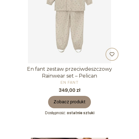
En fant zestaw przeciwdeszczowy
Rainwear set – Pelican
PRODUCENT
EN FANT
Cena
349,00 zł
Zobacz produkt
Dostępność:
ostatnie sztuki