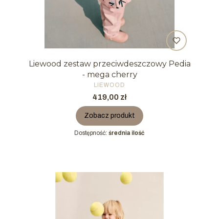
Liewood zestaw przeciwdeszczowy Pedia
- mega cherry
PRODUCENT
LIEWOOD
Cena
419,00 zł
Zobacz produkt
Dostępność:
średnia ilość