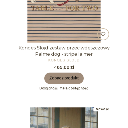
Konges Slojd zestaw przeciwdeszczowy
Palme dog - stripe la mer
PRODUCENT
KONGES SLOJD
Cena
465,00 zł
Zobacz produkt
Dostępność:
mała dostępność
Nowość