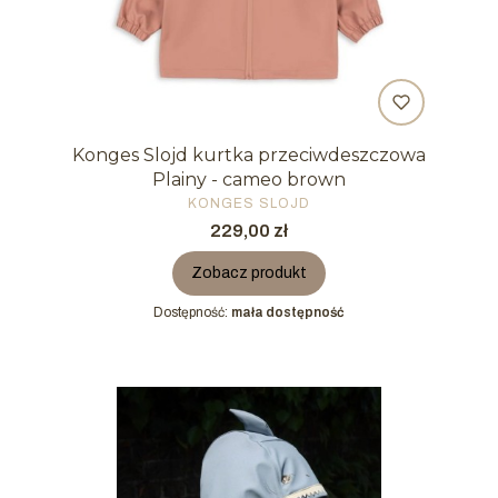
Konges Slojd kurtka przeciwdeszczowa
Plainy - cameo brown
PRODUCENT
KONGES SLOJD
Cena
229,00 zł
Zobacz produkt
Dostępność:
mała dostępność