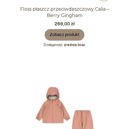
Floss płaszcz przeciwdeszczowy Calia –
Berry Gingham
Cena
269,00 zł
Zobacz produkt
Dostępność:
średnia ilość