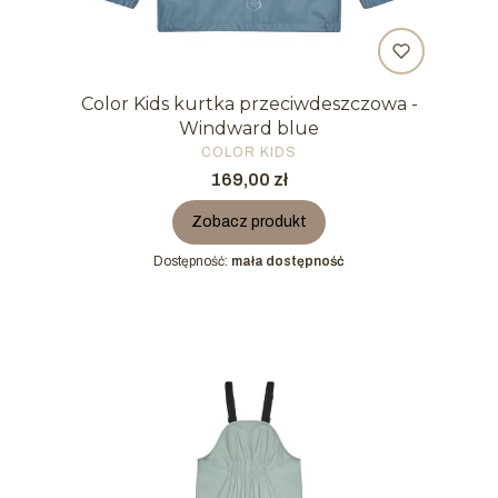
Color Kids kurtka przeciwdeszczowa -
Windward blue
PRODUCENT
COLOR KIDS
Cena
169,00 zł
Zobacz produkt
Dostępność:
mała dostępność