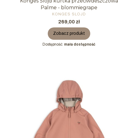
Konges Slojd kurtka przeciwdeszczowa
Palme - blommiegrape
PRODUCENT
KONGES SLOJD
Cena
269,00 zł
Zobacz produkt
Dostępność:
mała dostępność