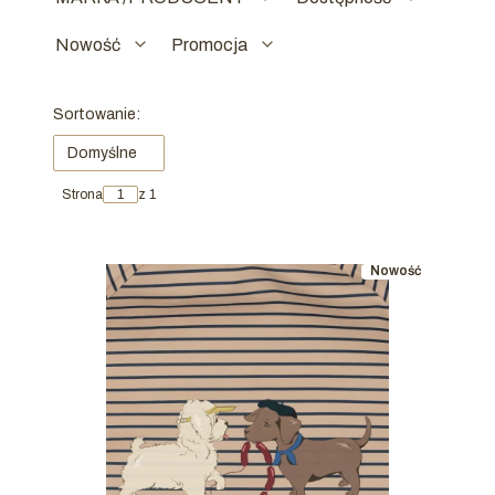
Nowość
Promocja
Koniec filtrów
Lista produktów
Sortowanie:
Domyślne
Strona
z 1
Nowość