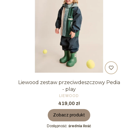
Liewood zestaw przeciwdeszczowy Pedia
- play
PRODUCENT
LIEWOOD
Cena
419,00 zł
Zobacz produkt
Dostępność:
średnia ilość