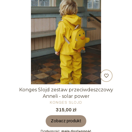
Konges Slojd zestaw przeciwdeszczowy
Anneli - solar power
PRODUCENT
KONGES SLOJD
Cena
315,00 zł
Zobacz produkt
Dostępność:
mała dostępność