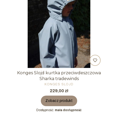
Konges Slojd kurtka przeciwdeszczowa
Sharka tradewinds
PRODUCENT
KONGES SLOJD
Cena
229,00 zł
Zobacz produkt
Dostępność:
mała dostępność