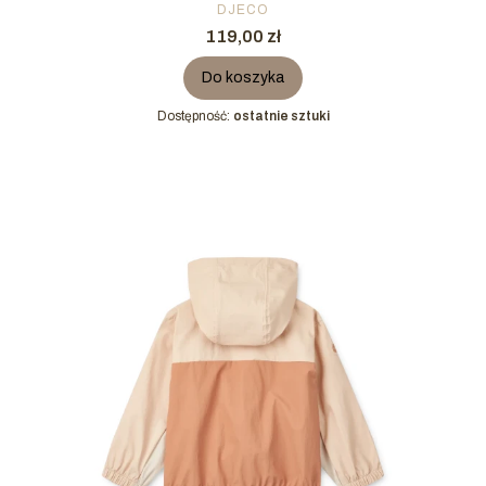
PRODUCENT
DJECO
Cena
119,00 zł
Do koszyka
Dostępność:
ostatnie sztuki