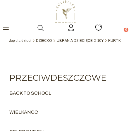
Otwórz wyszukiwarkę
Prod
ek - sklep dla dzieci
DZIECKO
UBRANIA DZIECIĘCE 2-10Y
KURTKI
PRZECIWDESZCZOWE
BACK TO SCHOOL
Kategoria - BACK TO SCHOOL
WIELKANOC
Kategoria - WIELKANOC