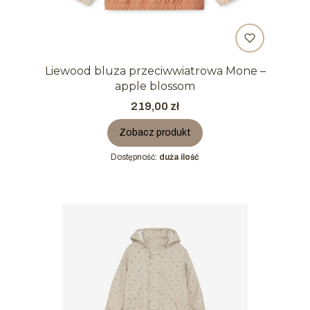
Liewood bluza przeciwwiatrowa Mone –
apple blossom
Cena
219,00 zł
Zobacz produkt
Dostępność:
duża ilość