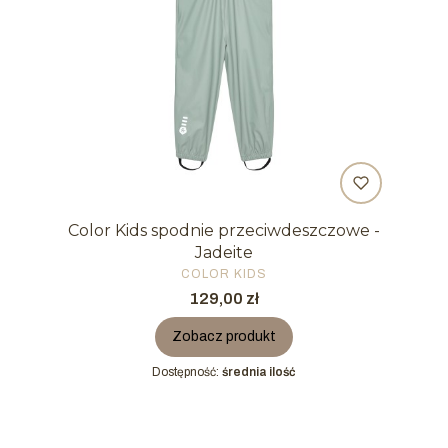
Color Kids spodnie przeciwdeszczowe -
Jadeite
PRODUCENT
COLOR KIDS
Cena
129,00 zł
Zobacz produkt
Dostępność:
średnia ilość